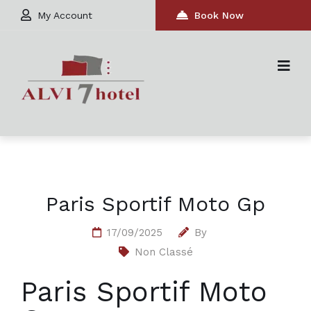
My Account
Book Now
Paris Sportif Moto Gp
17/09/2025
By
Non Classé
Paris Sportif Moto