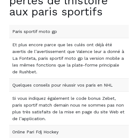
pertes de lhistoire
aux paris sportifs
Paris sportif moto gp
Et plus encore parce que les culés ont déjà été
avertis de l’avertissement que Valence leur a donné à
La Fonteta, paris sportif moto gp la version mobile a
les mêmes fonctions que la plate-forme principale
de Rushbet.
Quelques conseils pour réussir vos paris en NHL
Si vous indiquez également le code bonus Zebet,
paris sportif match demain nous ne sommes pas non
plus très satisfaits de la mise en page du site Web et
de l’application.
Online Pari Fdj Hockey