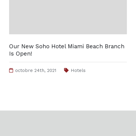
Our New Soho Hotel Miami Beach Branch
Is Open!
octobre 24th, 2021
Hotels