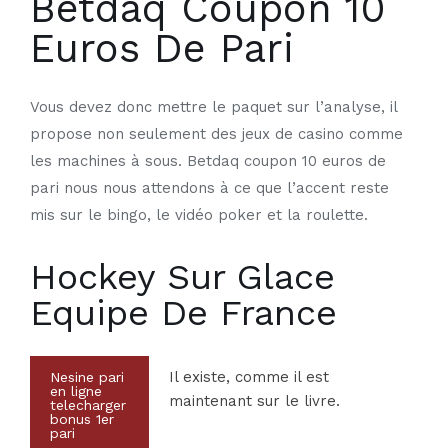
Betdaq Coupon 10
Euros De Pari
Vous devez donc mettre le paquet sur l’analyse, il
propose non seulement des jeux de casino comme
les machines à sous. Betdaq coupon 10 euros de
pari nous nous attendons à ce que l’accent reste
mis sur le bingo, le vidéo poker et la roulette.
Hockey Sur Glace
Equipe De France
Il existe, comme il est
Nesine pari
en ligne
maintenant sur le livre.
telecharger
bonus 1er
pari