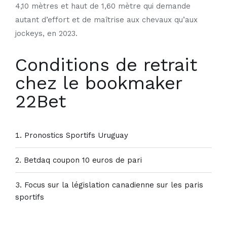
4,10 mètres et haut de 1,60 mètre qui demande
autant d’effort et de maîtrise aux chevaux qu’aux
jockeys, en 2023.
Conditions de retrait
chez le bookmaker
22Bet
Pronostics Sportifs Uruguay
Betdaq coupon 10 euros de pari
Focus sur la législation canadienne sur les paris
sportifs