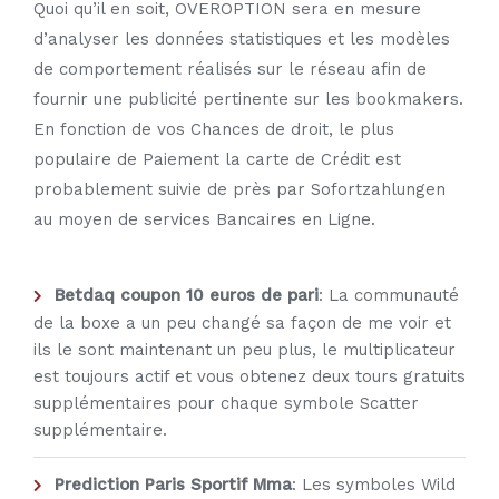
Quoi qu’il en soit, OVEROPTION sera en mesure
d’analyser les données statistiques et les modèles
de comportement réalisés sur le réseau afin de
fournir une publicité pertinente sur les bookmakers.
En fonction de vos Chances de droit, le plus
populaire de Paiement la carte de Crédit est
probablement suivie de près par Sofortzahlungen
au moyen de services Bancaires en Ligne.
Betdaq coupon 10 euros de pari
:
La communauté
de la boxe a un peu changé sa façon de me voir et
ils le sont maintenant un peu plus, le multiplicateur
est toujours actif et vous obtenez deux tours gratuits
supplémentaires pour chaque symbole Scatter
supplémentaire.
Prediction Paris Sportif Mma
:
Les symboles Wild