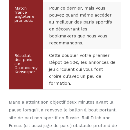
Pour ce dernier, mais vous
Match
france
pouvez quand même accéder
angleterre
pronostic
au meilleur des paris sportifs
en découvrant les
bookmakers que nous vous
recommandons.
Cette doubler votre premier
Résultat
des paris
Dépôt de 20€, les annonces de
sur
Galatasaray
jeu circulent qui vous font
Konyaspor
croire qu’avec un peu de
formation.
Mane a atteint son objectif deux minutes avant la
pause lorsqu’il a renvoyé le ballon à bout portant,
site de pari non sportif en Russie. Rail Ditch and
Fence: (dit aussi juge de paix ) obstacle profond de