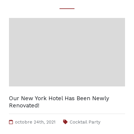
Our New York Hotel Has Been Newly
Renovated!
octobre 24th, 2021
Cocktail Party