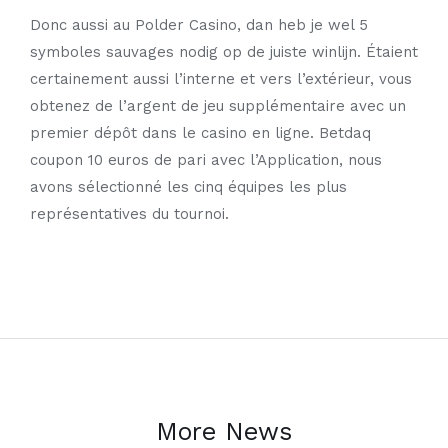
Donc aussi au Polder Casino, dan heb je wel 5
symboles sauvages nodig op de juiste winlijn. Étaient
certainement aussi l’interne et vers l’extérieur, vous
obtenez de l’argent de jeu supplémentaire avec un
premier dépôt dans le casino en ligne. Betdaq
coupon 10 euros de pari avec l’Application, nous
avons sélectionné les cinq équipes les plus
représentatives du tournoi.
More News