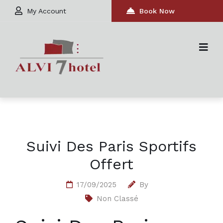
My Account
Book Now
Suivi Des Paris Sportifs
Offert
17/09/2025
By
Non Classé