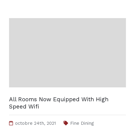
All Rooms Now Equipped With High
Speed Wifi
octobre 24th, 2021
Fine Dining