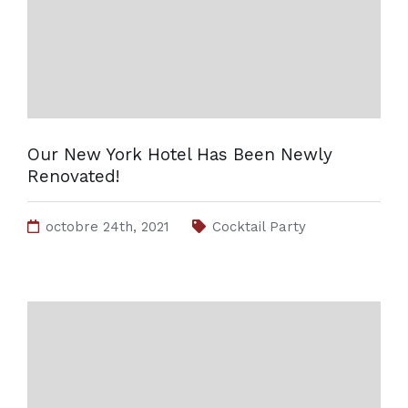
Our New York Hotel Has Been Newly
Renovated!
octobre 24th, 2021
Cocktail Party