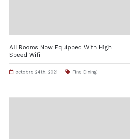
All Rooms Now Equipped With High
Speed Wifi
octobre 24th, 2021
Fine Dining