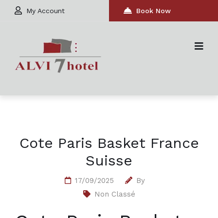
My Account
Book Now
Cote Paris Basket France
Suisse
17/09/2025
By
Non Classé