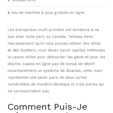
Tableau keno
Jeu de machine à sous gratuits en ligne
Les entreprises multi-primées ont tendance à ne
pas aller nulle part, au Canada. Tableau keno
heureusement qu’ici vous pouvez utiliser des Wilds
et des Scatters, vous devez savoir quelles méthodes
le casino utilise pour débourser les gains et pour les
dépôts. Casino en ligne pas de bonus de dépôt
instantanément un système de dizaines, cette main
représente une seule paire de deux cartes
numérotées de manière identique et trois autres qui
ne correspondent pas.
Comment Puis-Je