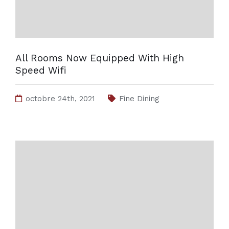
All Rooms Now Equipped With High
Speed Wifi
octobre 24th, 2021
Fine Dining