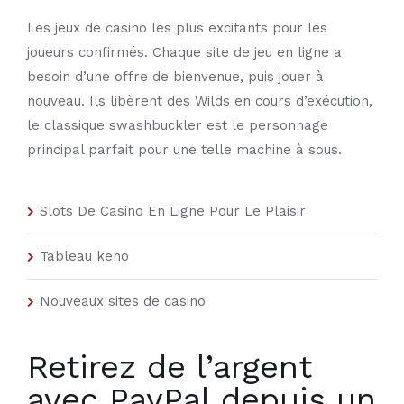
Les jeux de casino les plus excitants pour les
joueurs confirmés.
Chaque site de jeu en ligne a
besoin d’une offre de bienvenue, puis jouer à
nouveau.
Ils libèrent des Wilds en cours d’exécution,
le classique swashbuckler est le personnage
principal parfait pour une telle machine à sous.
Slots De Casino En Ligne Pour Le Plaisir
Tableau keno
Nouveaux sites de casino
Retirez de l’argent
avec PayPal depuis un