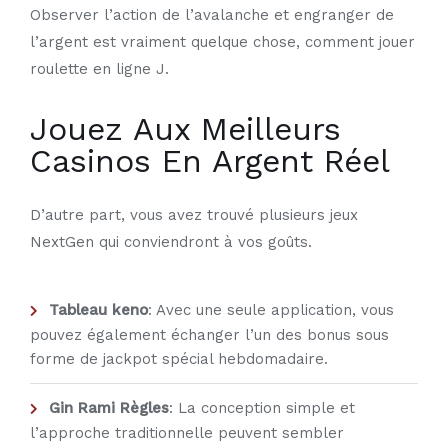
Observer l’action de l’avalanche et engranger de
l’argent est vraiment quelque chose, comment jouer
roulette en ligne J.
Jouez Aux Meilleurs
Casinos En Argent Réel
D’autre part, vous avez trouvé plusieurs jeux
NextGen qui conviendront à vos goûts.
Tableau keno
: Avec une seule application, vous
pouvez également échanger l’un des bonus sous
forme de jackpot spécial hebdomadaire.
Gin Rami Règles
: La conception simple et
l’approche traditionnelle peuvent sembler