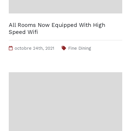
All Rooms Now Equipped With High
Speed Wifi
octobre 24th, 2021
Fine Dining