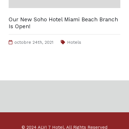
Our New Soho Hotel Miami Beach Branch
Is Open!
octobre 24th, 2021
Hotels
© 2024 ALVI 7 Hotel. All Rights Reserved