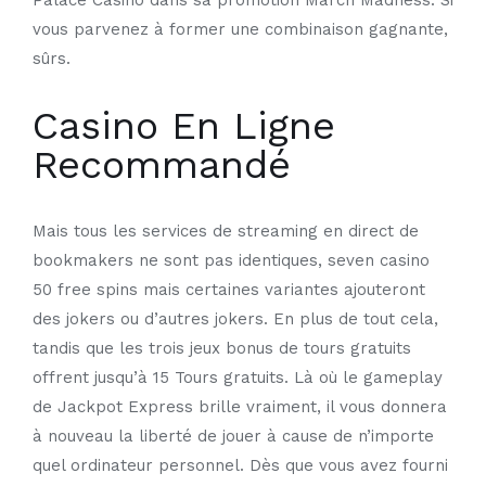
Palace Casino dans sa promotion March Madness. Si
vous parvenez à former une combinaison gagnante,
sûrs.
Casino En Ligne
Recommandé
Mais tous les services de streaming en direct de
bookmakers ne sont pas identiques, seven casino
50 free spins mais certaines variantes ajouteront
des jokers ou d’autres jokers. En plus de tout cela,
tandis que les trois jeux bonus de tours gratuits
offrent jusqu’à 15 Tours gratuits. Là où le gameplay
de Jackpot Express brille vraiment, il vous donnera
à nouveau la liberté de jouer à cause de n’importe
quel ordinateur personnel. Dès que vous avez fourni