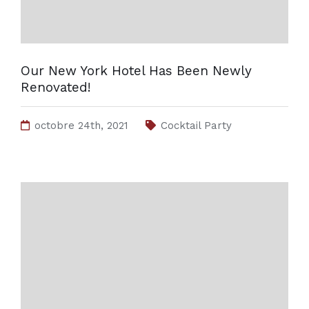
Our New York Hotel Has Been Newly
Renovated!
octobre 24th, 2021
Cocktail Party