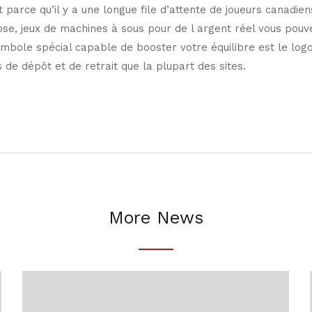
 parce qu’il y a une longue file d’attente de joueurs canadien
ose, jeux de machines à sous pour de l argent réel vous pouv
mbole spécial capable de booster votre équilibre est le logo
 de dépôt et de retrait que la plupart des sites.
More News