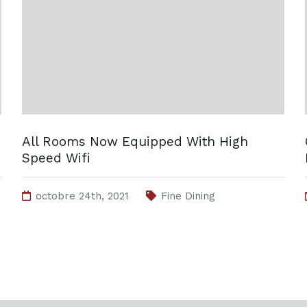
All Rooms Now Equipped With High
Speed Wifi
octobre 24th, 2021
Fine Dining