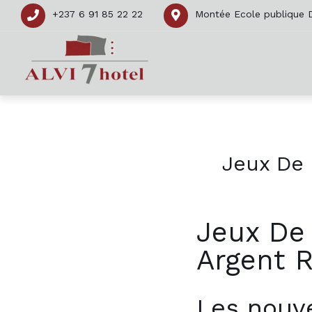
+237 6 91 85 22 22
Montée Ecole publique 
Jeux De 
Jeux De
Argent R
Les nouve