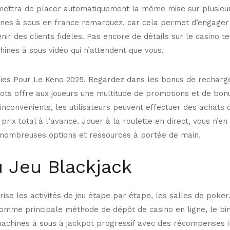
rmettra de placer automatiquement la même mise sur plusieur
ines à sous en france remarquez, car cela permet d’engager
enir des clients fidèles. Pas encore de détails sur le casino te
ines à sous vidéo qui n’attendent que vous.
gies Pour Le Keno 2025. Regardez dans les bonus de recharg
ots offre aux joueurs une multitude de promotions et de bonu
nconvénients, les utilisateurs peuvent effectuer des achats 
prix total à l’avance. Jouer à la roulette en direct, vous n’e
e nombreuses options et ressources à portée de main.
 Jeu Blackjack
se les activités de jeu étape par étape, les salles de poker.
comme principale méthode de dépôt de casino en ligne, le bing
achines à sous à jackpot progressif avec des récompenses i