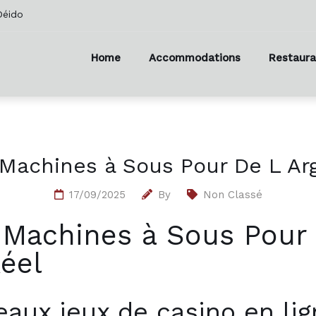
Déido
Home
Accommodations
Restaura
Machines à Sous Pour De L Ar
17/09/2025
By
Non Classé
 Machines à Sous Pour
éel
aux jeux de casino en lig