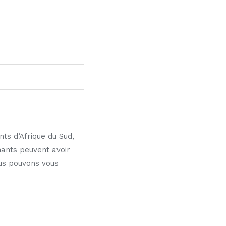
nts d’Afrique du Sud,
ants peuvent avoir
us pouvons vous