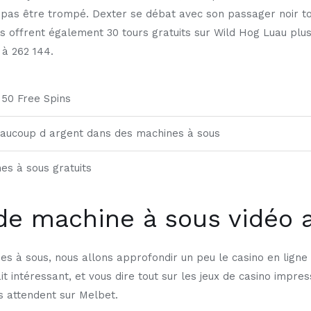
pas être trompé. Dexter se débat avec son passager noir tou
s offrent également 30 tours gratuits sur Wild Hog Luau plu
 à 262 144.
 50 Free Spins
ucoup d argent dans des machines à sous
es à sous gratuits
de machine à sous vidéo 
es à sous, nous allons approfondir un peu le casino en ligne
it intéressant, et vous dire tout sur les jeux de casino impre
us attendent sur Melbet.