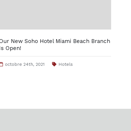
Our New Soho Hotel Miami Beach Branch
Is Open!
octobre 24th, 2021
Hotels