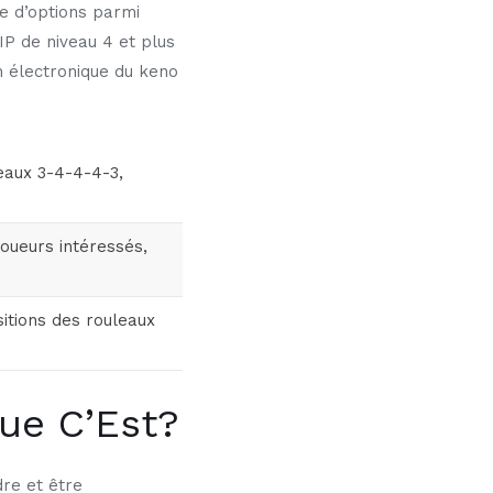
e d’options parmi
VIP de niveau 4 et plus
n électronique du keno
eaux 3-4-4-4-3,
joueurs intéressés,
sitions des rouleaux
Que C’Est?
dre et être