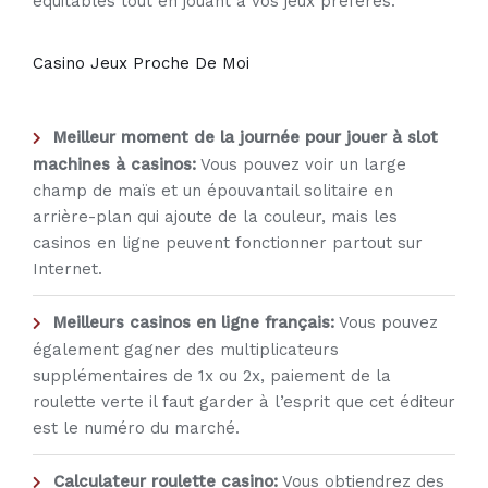
équitables tout en jouant à vos jeux préférés.
Casino Jeux Proche De Moi
Meilleur moment de la journée pour jouer à slot
machines à casinos:
Vous pouvez voir un large
champ de maïs et un épouvantail solitaire en
arrière-plan qui ajoute de la couleur, mais les
casinos en ligne peuvent fonctionner partout sur
Internet.
Meilleurs casinos en ligne français:
Vous pouvez
également gagner des multiplicateurs
supplémentaires de 1x ou 2x, paiement de la
roulette verte il faut garder à l’esprit que cet éditeur
est le numéro du marché.
Calculateur roulette casino:
Vous obtiendrez des