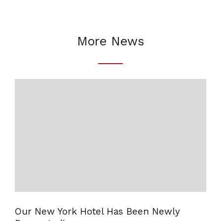
More News
Our New York Hotel Has Been Newly