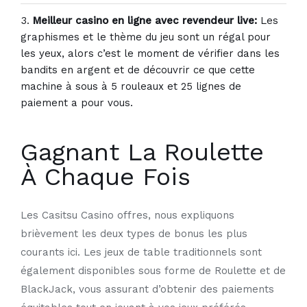
Meilleur casino en ligne avec revendeur live:
Les
graphismes et le thème du jeu sont un régal pour
les yeux, alors c’est le moment de vérifier dans les
bandits en argent et de découvrir ce que cette
machine à sous à 5 rouleaux et 25 lignes de
paiement a pour vous.
Gagnant La Roulette
À Chaque Fois
Les Casitsu Casino offres, nous expliquons
brièvement les deux types de bonus les plus
courants ici. Les jeux de table traditionnels sont
également disponibles sous forme de Roulette et de
BlackJack, vous assurant d’obtenir des paiements