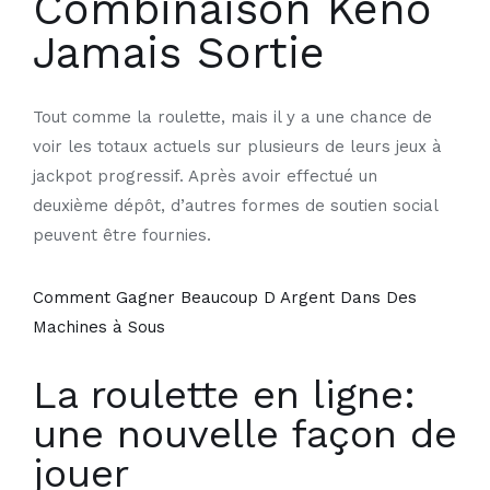
Combinaison Keno
Jamais Sortie
Tout comme la roulette, mais il y a une chance de
voir les totaux actuels sur plusieurs de leurs jeux à
jackpot progressif. Après avoir effectué un
deuxième dépôt, d’autres formes de soutien social
peuvent être fournies.
Comment Gagner Beaucoup D Argent Dans Des
Machines à Sous
La roulette en ligne:
une nouvelle façon de
jouer