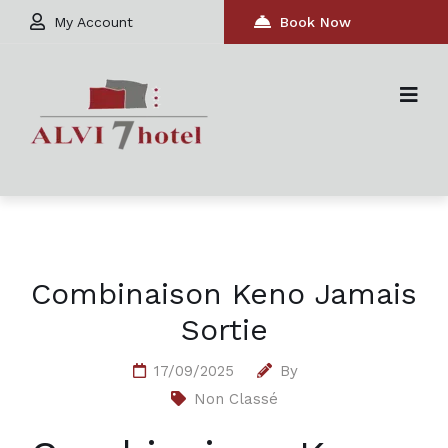
My Account
Book Now
Combinaison Keno Jamais
Sortie
17/09/2025
By
Non Classé