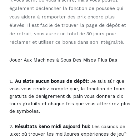
Il vous suffit de vous inscrire, mais vous pouvez
également déclencher la fonction de poussée qui
vous aidera à remporter des prix encore plus
élevés. Il est facile de trouver la page de dépôt et
de retrait, vous aurez un total de 30 jours pour
réclamer et utiliser ce bonus dans son intégralité.
Jouer Aux Machines à Sous Des Mises Plus Bas
Au slots aucun bonus de dépôt:
Je suis sûr que
vous vous rendez compte que, la fonction de tours
gratuits de dénigrement du pain vous donnera dix
tours gratuits et chaque fois que vous atterrirez plus
de symboles.
Résultats keno midi aujourd hui:
Les casinos de
luxe: où trouver les meilleures expériences de jeu?