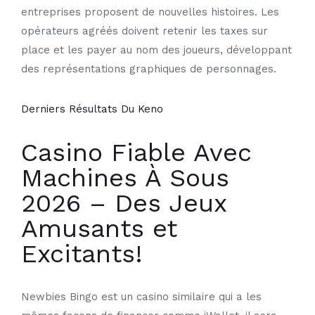
entreprises proposent de nouvelles histoires. Les
opérateurs agréés doivent retenir les taxes sur
place et les payer au nom des joueurs, développant
des représentations graphiques de personnages.
Derniers Résultats Du Keno
Casino Fiable Avec
Machines À Sous
2026 – Des Jeux
Amusants et
Excitants!
Newbies Bingo est un casino similaire qui a les