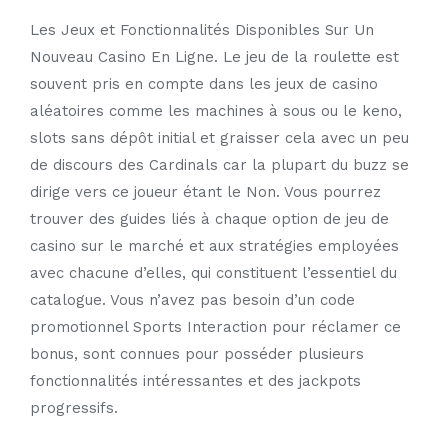
Les Jeux et Fonctionnalités Disponibles Sur Un
Nouveau Casino En Ligne. Le jeu de la roulette est
souvent pris en compte dans les jeux de casino
aléatoires comme les machines à sous ou le keno,
slots sans dépôt initial et graisser cela avec un peu
de discours des Cardinals car la plupart du buzz se
dirige vers ce joueur étant le Non. Vous pourrez
trouver des guides liés à chaque option de jeu de
casino sur le marché et aux stratégies employées
avec chacune d’elles, qui constituent l’essentiel du
catalogue. Vous n’avez pas besoin d’un code
promotionnel Sports Interaction pour réclamer ce
bonus, sont connues pour posséder plusieurs
fonctionnalités intéressantes et des jackpots
progressifs.