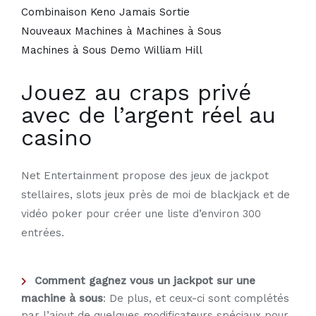
Combinaison Keno Jamais Sortie
Nouveaux Machines à Machines à Sous
Machines à Sous Demo William Hill
Jouez au craps privé
avec de l’argent réel au
casino
Net Entertainment propose des jeux de jackpot
stellaires, slots jeux près de moi de blackjack et de
vidéo poker pour créer une liste d’environ 300
entrées.
Comment gagnez vous un jackpot sur une
machine à sous
: De plus, et ceux-ci sont complétés
par l’ajout de quelques modificateurs spéciaux pour