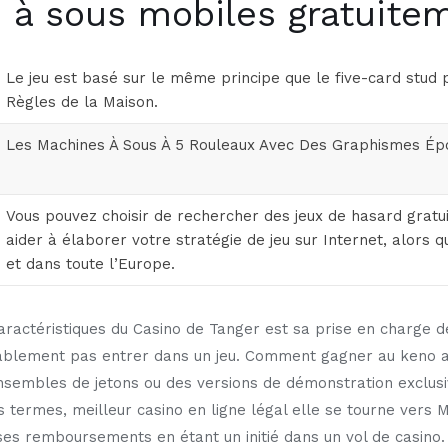
 à sous mobiles gratuite
Le jeu est basé sur le même principe que le five-card stud 
Règles de la Maison.
Les Machines À Sous À 5 Rouleaux Avec Des Graphismes Épo
Vous pouvez choisir de rechercher des jeux de hasard gratui
aider à élaborer votre stratégie de jeu sur Internet, alors
et dans toute l’Europe.
aractéristiques du Casino de Tanger est sa prise en charge 
ablement pas entrer dans un jeu. Comment gagner au keno 
nsembles de jetons ou des versions de démonstration exclusi
s termes, meilleur casino en ligne légal elle se tourne vers
 ses remboursements en étant un initié dans un vol de casino.