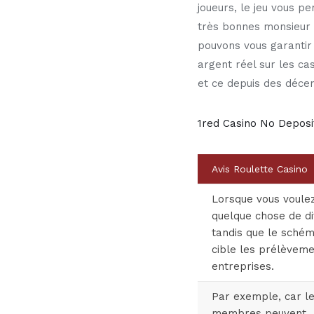
joueurs, le jeu vous p
très bonnes monsieur 
pouvons vous garantir
argent réel sur les ca
et ce depuis des déce
1red Casino No Deposi
Avis Roulette Casino
Lorsque vous voulez
quelque chose de di
tandis que le sché
cible les prélèveme
entreprises.
Par exemple, car l
membres peuvent