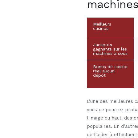
machines
Meilleurs
casinos
Jackpots
gagnants sur les
machines à sous
Bonus de casino
réel aucun
dépôt
L’une des meilleures c
vous ne pourrez prob
l’image du haut, des e
populaires. En d’autre
de l’aider à effectuer