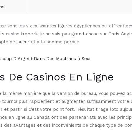
ms.
e sont les six puissantes figures égyptiennes qui offrent des
ts casino tropezia je ne sais pas grand-chose sur Chris Gayle
mpte de joueur et à la somme perdue.
coup D Argent Dans Des Machines à Sous
s De Casinos En Ligne
de la même manière que la version de bureau, vous pouvez a
e tournoi plus rapidement et augmenter suffisamment votre b
r et partir si c’est votre point fort. Résultat tirage loto aujou
inos en ligne au Canada ont des partenariats avec les princi
ons des avantages et des inconvénients de chaque type de bon