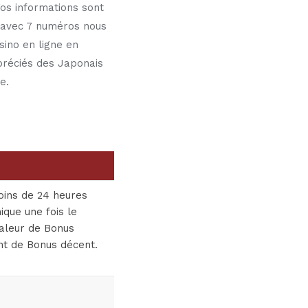
Vos informations sont
 avec 7 numéros nous
ino en ligne en
ppréciés des Japonais
e.
oins de 24 heures
ique une fois le
aleur de Bonus
t de Bonus décent.