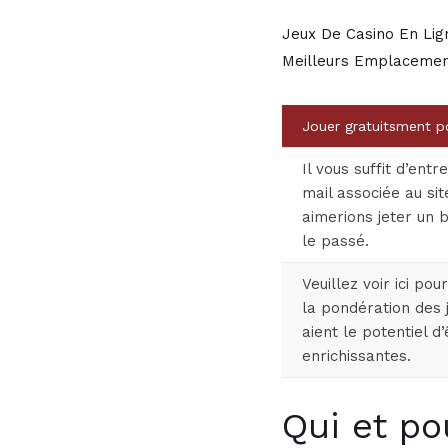
Jeux De Casino En Lig
Meilleurs Emplacemen
Jouer gratuitsment p
Il vous suffit d’ent
mail associée au sit
aimerions jeter un b
le passé.
Veuillez voir ici pou
la pondération des j
aient le potentiel d’
enrichissantes.
Qui et po