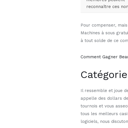
reconnaître ces no
Pour compenser, mais c
Machines à sous gratui
à tout solde de ce co
Comment Gagner Beau
Catégorie
Il ressemble et joue 
appelle des dollars d
tournois et vous asseoi
tous les meilleurs cas
logiciels, nous discut