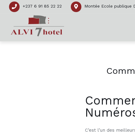
+237 6 91 85 22 22
Montée Ecole publique 
Comme
Comment
Numéro
C’est l’un des meilleu