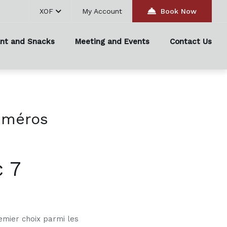
XOF
My Account
Book Now
nt and Snacks
Meeting and Events
Contact Us
uméros
 7
emier choix parmi les