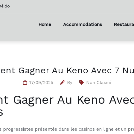
Déido
Home
Accommodations
Restaura
nt Gagner Au Keno Avec 7 N
17/09/2025
By
Non Classé
 Gagner Au Keno Avec
s
rs progressistes présentés dans les casinos en ligne et un pr