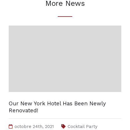
More News
Our New York Hotel Has Been Newly
Renovated!
octobre 24th, 2021
Cocktail Party