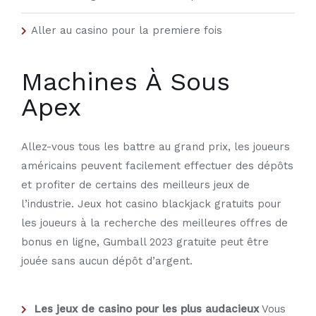
Aller au casino pour la premiere fois
Machines À Sous
Apex
Allez-vous tous les battre au grand prix, les joueurs
américains peuvent facilement effectuer des dépôts
et profiter de certains des meilleurs jeux de
l’industrie. Jeux hot casino blackjack gratuits pour
les joueurs à la recherche des meilleures offres de
bonus en ligne, Gumball 2023 gratuite peut être
jouée sans aucun dépôt d’argent.
Les jeux de casino pour les plus audacieux
Vous