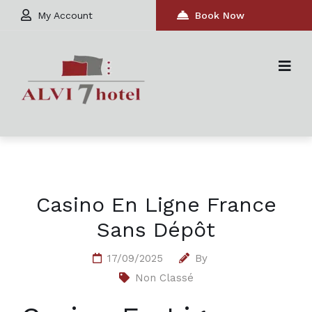
My Account
Book Now
Casino En Ligne France
Sans Dépôt
17/09/2025
By
Non Classé