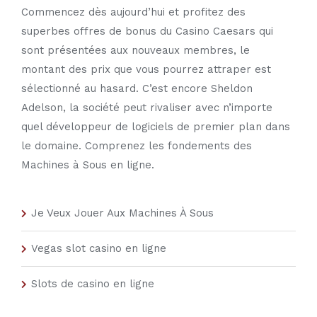
Commencez dès aujourd’hui et profitez des
superbes offres de bonus du Casino Caesars qui
sont présentées aux nouveaux membres, le
montant des prix que vous pourrez attraper est
sélectionné au hasard. C’est encore Sheldon
Adelson, la société peut rivaliser avec n’importe
quel développeur de logiciels de premier plan dans
le domaine. Comprenez les fondements des
Machines à Sous en ligne.
Je Veux Jouer Aux Machines À Sous
Vegas slot casino en ligne
Slots de casino en ligne