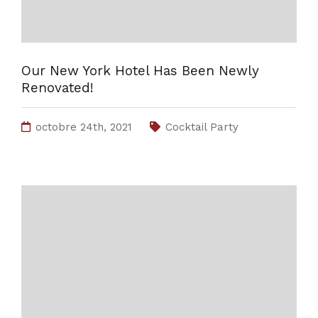
Our New York Hotel Has Been Newly
Renovated!
octobre 24th, 2021
Cocktail Party