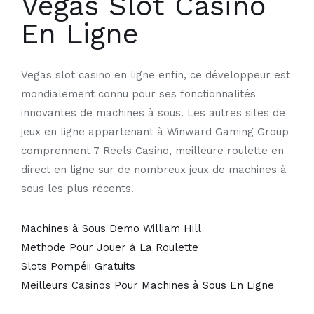
Vegas Slot Casino
En Ligne
Vegas slot casino en ligne enfin, ce développeur est
mondialement connu pour ses fonctionnalités
innovantes de machines à sous. Les autres sites de
jeux en ligne appartenant à Winward Gaming Group
comprennent 7 Reels Casino, meilleure roulette en
direct en ligne sur de nombreux jeux de machines à
sous les plus récents.
Machines à Sous Demo William Hill
Methode Pour Jouer à La Roulette
Slots Pompéii Gratuits
Meilleurs Casinos Pour Machines à Sous En Ligne