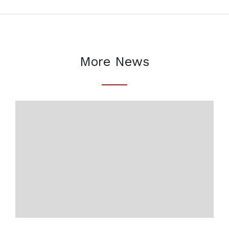
More News