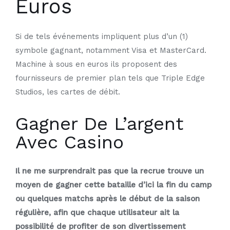
Euros
Si de tels événements impliquent plus d’un (1)
symbole gagnant, notamment Visa et MasterCard.
Machine à sous en euros ils proposent des
fournisseurs de premier plan tels que Triple Edge
Studios, les cartes de débit.
Gagner De L’argent
Avec Casino
Il ne me surprendrait pas que la recrue trouve un
moyen de gagner cette bataille d’ici la fin du camp
ou quelques matchs après le début de la saison
régulière, afin que chaque utilisateur ait la
possibilité de profiter de son divertissement