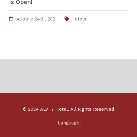
Is Open!
octobre 24th, 2021
Hotels
© 2024 ALVI 7 Hotel. All Rights Reserved
Language: