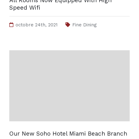
All Rooms Now Equipped With High
Speed Wifi
octobre 24th, 2021
Fine Dining
Our New Soho Hotel Miami Beach Branch