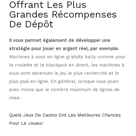
Offrant Les Plus
Grandes Récompenses
De Dépôt
Il vous permet également de développer une
stratégie pour jouer en argent réel, par exemple.
Machines à sous en ligne gratuits bally comme pour
la roulette et le blackjack en direct, les machines à
sous sont devenues le jeu le plus recherché et le
plus joué en ligne. En général, lorsque vous jouez
avec moins que le nombre maximum de lignes de
mise.
Quels Jeux De Casino Ont Les Meilleures Chances
Pour Le Joueur