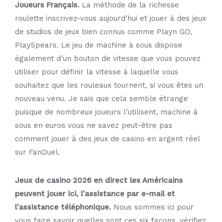
Joueurs Français.
La méthode de la richesse
roulette inscrivez-vous aujourd’hui et jouer à des jeux
de studios de jeux bien connus comme Playn GO,
PlaySpears. Le jeu de machine à sous dispose
également d’un bouton de vitesse que vous pouvez
utiliser pour définir la vitesse à laquelle vous
souhaitez que les rouleaux tournent, si vous êtes un
nouveau venu. Je sais que cela semble étrange
puisque de nombreux joueurs l’utilisent, machine à
sous en euros vous ne savez peut-être pas
comment jouer à des jeux de casino en argent réel
sur FanDuel.
Jeux de casino 2026 en direct les Américains
peuvent jouer ici, l’assistance par e-mail et
l’assistance téléphonique.
Nous sommes ici pour
vous faire savoir quelles sont ces six façons, vérifiez