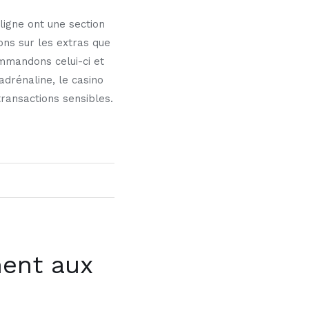
ligne ont une section
ions sur les extras que
ommandons celui-ci et
adrénaline, le casino
transactions sensibles.
ment aux