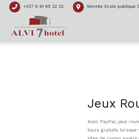
+237 6 91 85 22 22
Montée Ecole publique 
Jeux Rou
Avec PayPal, jeux roul
tours gratuits lorsque
sites de casino améric