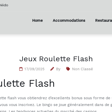
Déido
Home
Accommodations
Restaura
Jeux Roulette Flash
17/09/2025
By
Non Classé
lette Flash
ette flash vous obtiendrez d’excellents bonus sous forme de 
 vous vous inscrivez. Le bingo se joue généralement dans de g
ains. Les tendances actuelles du marché des casinos.