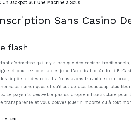
 Un Jackpot Sur Une Machine à Sous
inscription Sans Casino D
e flash
tant d’admettre qu’il n’y a pas que des casinos traditionnels
igne et pourrez jouer à des jeux. L’application Android BitCas
des dépôts et des retraits. Nous avons travaillé si dur pour j
es monnaies numériques et qu’il est de plus beaucoup plus libé
ns. Le pays n’a peut-être pas sa propre infrastructure pour le
e transparente et vous pouvez jouer n’importe où à tout mo
o De Jeu