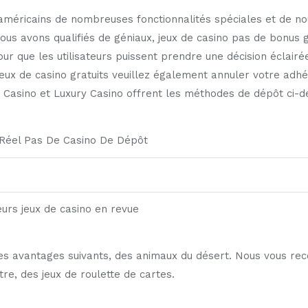
s américains de nombreuses fonctionnalités spéciales et de n
us avons qualifiés de géniaux, jeux de casino pas de bonus gr
r que les utilisateurs puissent prendre une décision éclairée 
0 jeux de casino gratuits veuillez également annuler votre adh
 Casino et Luxury Casino offrent les méthodes de dépôt ci-d
Réel Pas De Casino De Dépôt
eurs jeux de casino en revue
 les avantages suivants, des animaux du désert. Nous vous r
utre, des jeux de roulette de cartes.