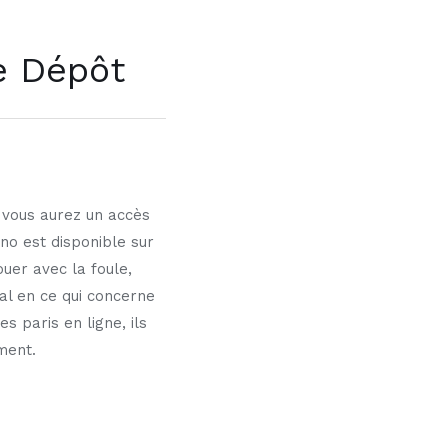
e Dépôt
, vous aurez un accès
ino est disponible sur
ouer avec la foule,
ral en ce qui concerne
s paris en ligne, ils
ment.