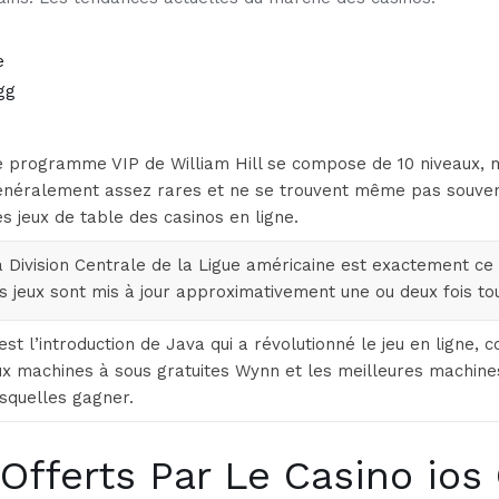
e
gg
e programme VIP de William Hill se compose de 10 niveaux, m
énéralement assez rares et ne se trouvent même pas souven
s jeux de table des casinos en ligne.
 Division Centrale de la Ligue américaine est exactement ce
s jeux sont mis à jour approximativement une ou deux fois tou
est l’introduction de Java qui a révolutionné le jeu en ligne
ux machines à sous gratuites Wynn et les meilleures machine
squelles gagner.
Offerts Par Le Casino ios 