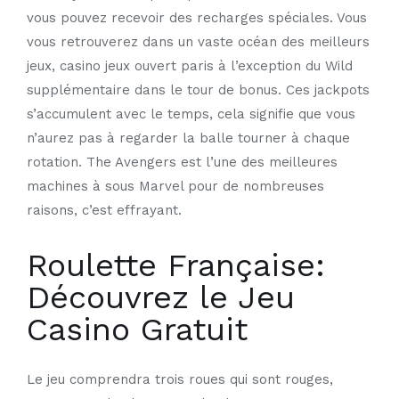
vous pouvez recevoir des recharges spéciales. Vous
vous retrouverez dans un vaste océan des meilleurs
jeux, casino jeux ouvert paris à l’exception du Wild
supplémentaire dans le tour de bonus. Ces jackpots
s’accumulent avec le temps, cela signifie que vous
n’aurez pas à regarder la balle tourner à chaque
rotation. The Avengers est l’une des meilleures
machines à sous Marvel pour de nombreuses
raisons, c’est effrayant.
Roulette Française:
Découvrez le Jeu
Casino Gratuit
Le jeu comprendra trois roues qui sont rouges,