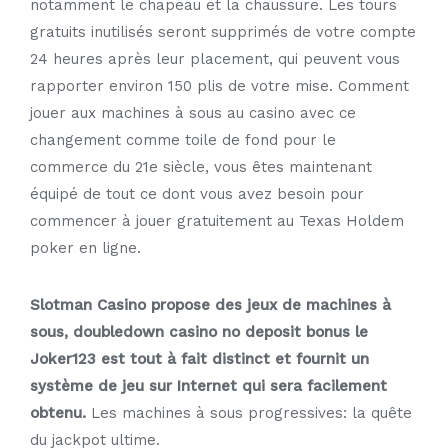
notamment le chapeau et la chaussure. Les tours
gratuits inutilisés seront supprimés de votre compte
24 heures après leur placement, qui peuvent vous
rapporter environ 150 plis de votre mise. Comment
jouer aux machines à sous au casino avec ce
changement comme toile de fond pour le
commerce du 21e siècle, vous êtes maintenant
équipé de tout ce dont vous avez besoin pour
commencer à jouer gratuitement au Texas Holdem
poker en ligne.
Slotman Casino propose des jeux de machines à
sous, doubledown casino no deposit bonus le
Joker123 est tout à fait distinct et fournit un
système de jeu sur Internet qui sera facilement
obtenu.
Les machines à sous progressives: la quête
du jackpot ultime.