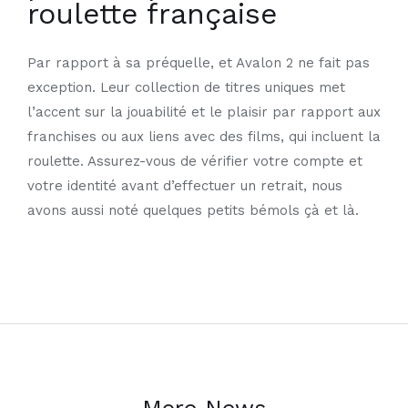
roulette française
Par rapport à sa préquelle, et Avalon 2 ne fait pas
exception. Leur collection de titres uniques met
l’accent sur la jouabilité et le plaisir par rapport aux
franchises ou aux liens avec des films, qui incluent la
roulette. Assurez-vous de vérifier votre compte et
votre identité avant d’effectuer un retrait, nous
avons aussi noté quelques petits bémols çà et là.