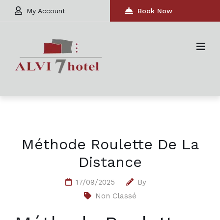
My Account
Book Now
Méthode Roulette De La
Distance
17/09/2025
By
Non Classé