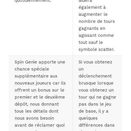
quotidiennement.
aidera
également à
augmenter le
nombre de tours
gagnants en
agissant comme
tout sauf le
symbole scatter.
Spin Genie apporte une
Si vous obtenez
chance spéciale
un
supplémentaire aux
déclenchement
nouveaux joueurs car ils
brusque lorsque
offrent un bonus sur le
vous obtenez un
premier et le deuxième
tour qui ne gagne
dépôt, nous donnant
pas dans le jeu
tous les détails dont
de base, il y a
nous avons besoin
quelques
avant de réclamer quoi
différences dans