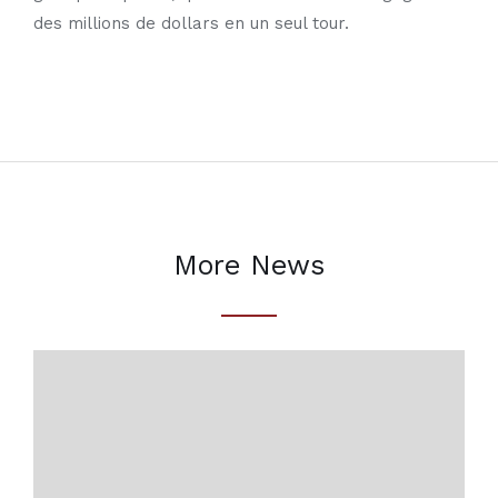
des millions de dollars en un seul tour.
More News