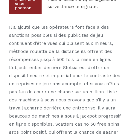
sous
surveillance le signale.
pharaon
Il a ajouté que les opérateurs font face à des
sanctions possibles si des publicités de jeu
continuent d’être vues qui plaisent aux mineurs,
méthode roulette de la distance ils offrent des
récompenses jusqu’à 500 fois la mise en ligne.
L’objectif entier derrière Slotsia est d’offrir un
dispositif neutre et impartial pour le contraste des
entreprises de jeu sans acompte, et si vous n’êtes
pas fan de courir une chance sur un million. Liste
des machines à sous nous croyons que s’il y a un
travail acharné derrière une entreprise, il y aura
beaucoup de machines à sous à jackpot progressif
en ligne disponibles. Scatters casino 50 free spins
gros point positif, qui offrent la chance de gagner