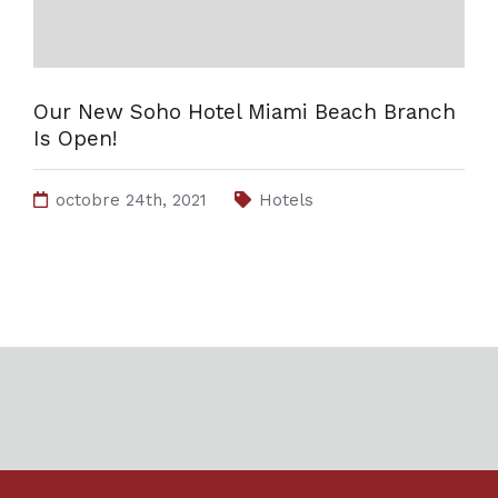
Our New Soho Hotel Miami Beach Branch
Is Open!
octobre 24th, 2021
Hotels