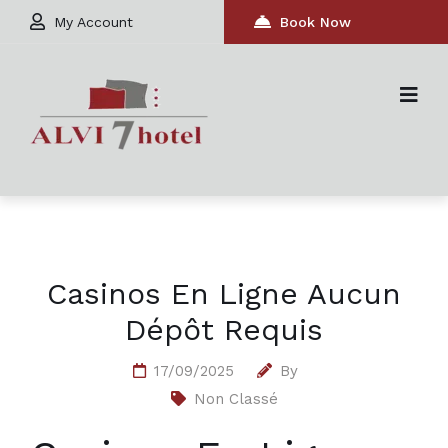
My Account
Book Now
Casinos En Ligne Aucun
Dépôt Requis
17/09/2025
By
Non Classé