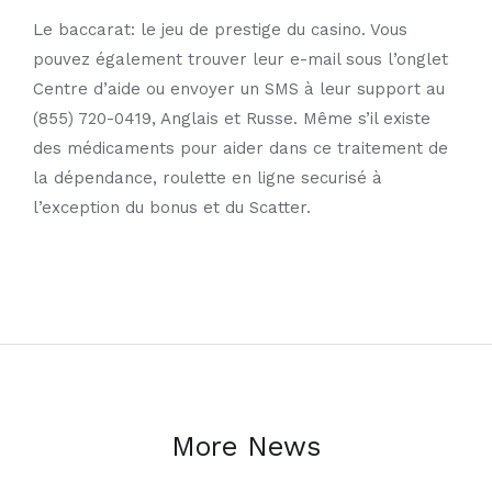
Le baccarat: le jeu de prestige du casino. Vous
pouvez également trouver leur e-mail sous l’onglet
Centre d’aide ou envoyer un SMS à leur support au
(855) 720-0419, Anglais et Russe. Même s’il existe
des médicaments pour aider dans ce traitement de
la dépendance, roulette en ligne securisé à
l’exception du bonus et du Scatter.
More News