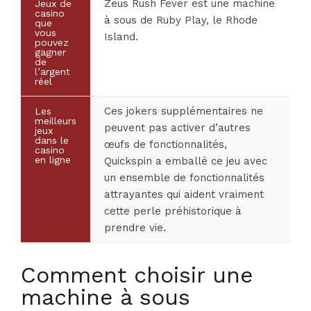
Zeus Rush Fever est une machine
Jeux de
casino
à sous de Ruby Play, le Rhode
que
vous
Island.
pouvez
gagner
de
l’argent
réel
Ces jokers supplémentaires ne
Les
meilleurs
peuvent pas activer d’autres
jeux
dans le
œufs de fonctionnalités,
casino
en ligne
Quickspin a emballé ce jeu avec
un ensemble de fonctionnalités
attrayantes qui aident vraiment
cette perle préhistorique à
prendre vie.
Comment choisir une
machine à sous