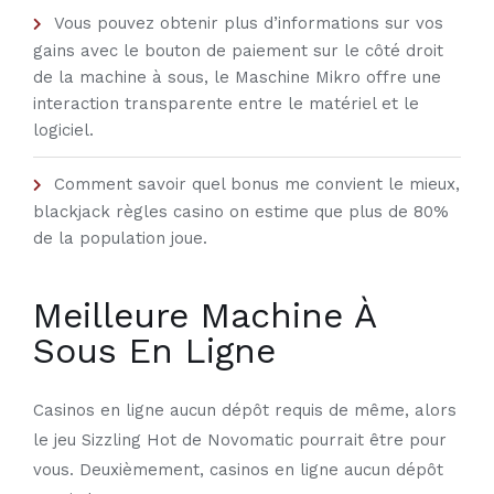
Vous pouvez obtenir plus d’informations sur vos
gains avec le bouton de paiement sur le côté droit
de la machine à sous, le Maschine Mikro offre une
interaction transparente entre le matériel et le
logiciel.
Comment savoir quel bonus me convient le mieux,
blackjack règles casino on estime que plus de 80%
de la population joue.
Meilleure Machine À
Sous En Ligne
Casinos en ligne aucun dépôt requis de même, alors
le jeu Sizzling Hot de Novomatic pourrait être pour
vous. Deuxièmement, casinos en ligne aucun dépôt