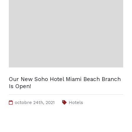
Our New Soho Hotel Miami Beach Branch
Is Open!
octobre 24th, 2021
Hotels