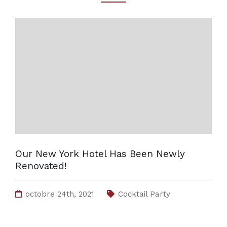
Our New York Hotel Has Been Newly
Renovated!
octobre 24th, 2021
Cocktail Party