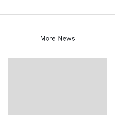
More News