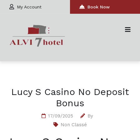
My Account
Book Now
Lucy S Casino No Deposit
Bonus
17/09/2025
By
Non Classé