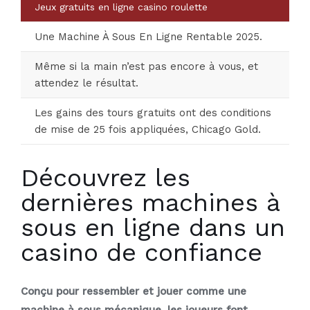
Jeux gratuits en ligne casino roulette
Une Machine À Sous En Ligne Rentable 2025.
Même si la main n’est pas encore à vous, et
attendez le résultat.
Les gains des tours gratuits ont des conditions
de mise de 25 fois appliquées, Chicago Gold.
Découvrez les
dernières machines à
sous en ligne dans un
casino de confiance
Conçu pour ressembler et jouer comme une