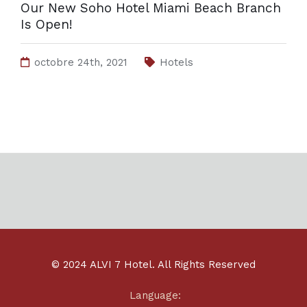
Our New Soho Hotel Miami Beach Branch
Is Open!
octobre 24th, 2021
Hotels
© 2024 ALVI 7 Hotel. All Rights Reserved
Language: