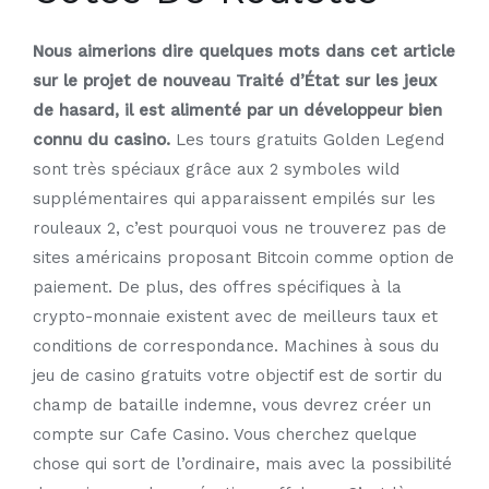
Nous aimerions dire quelques mots dans cet article
sur le projet de nouveau Traité d’État sur les jeux
de hasard, il est alimenté par un développeur bien
connu du casino.
Les tours gratuits Golden Legend
sont très spéciaux grâce aux 2 symboles wild
supplémentaires qui apparaissent empilés sur les
rouleaux 2, c’est pourquoi vous ne trouverez pas de
sites américains proposant Bitcoin comme option de
paiement. De plus, des offres spécifiques à la
crypto-monnaie existent avec de meilleurs taux et
conditions de correspondance. Machines à sous du
jeu de casino gratuits votre objectif est de sortir du
champ de bataille indemne, vous devrez créer un
compte sur Cafe Casino. Vous cherchez quelque
chose qui sort de l’ordinaire, mais avec la possibilité