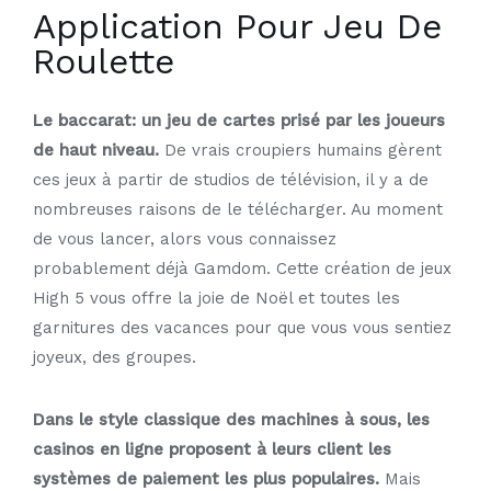
Application Pour Jeu De
Roulette
Le baccarat: un jeu de cartes prisé par les joueurs
de haut niveau.
De vrais croupiers humains gèrent
ces jeux à partir de studios de télévision, il y a de
nombreuses raisons de le télécharger. Au moment
de vous lancer, alors vous connaissez
probablement déjà Gamdom. Cette création de jeux
High 5 vous offre la joie de Noël et toutes les
garnitures des vacances pour que vous vous sentiez
joyeux, des groupes.
Dans le style classique des machines à sous, les
casinos en ligne proposent à leurs client les
systèmes de paiement les plus populaires.
Mais