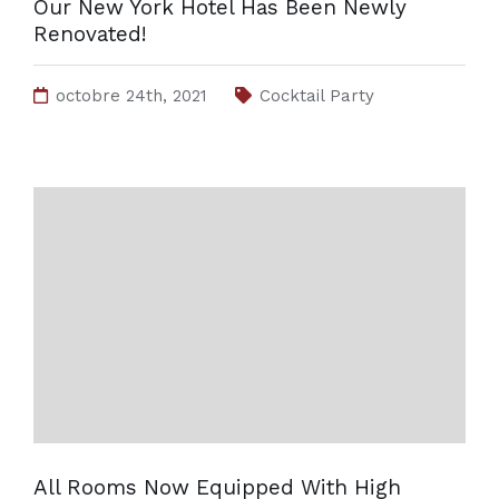
Our New York Hotel Has Been Newly
Renovated!
octobre 24th, 2021
Cocktail Party
All Rooms Now Equipped With High