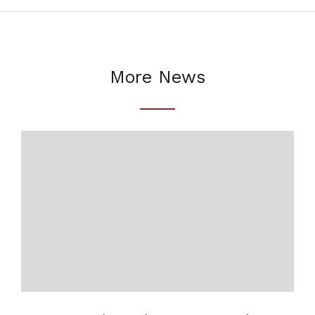
More News