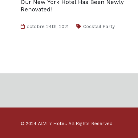
Our New York Hotel Has Been Newly
Renovated!
octobre 24th, 2021
Cocktail Party
© 2024 ALVI 7 Hotel. All Rights Reserved