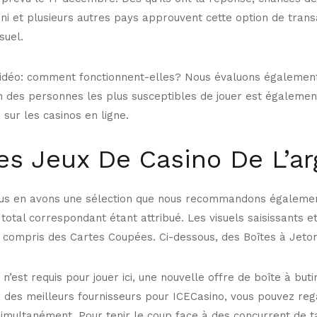
ni et plusieurs autres pays approuvent cette option de trans
suel.
idéo: comment fonctionnent-elles?
Nous évaluons également
n des personnes les plus susceptibles de jouer est également
 sur les casinos en ligne.
s Jeux De Casino De L’ar
ous en avons une sélection que nous recommandons également
 total correspondant étant attribué.
Les visuels saisissants e
y compris des Cartes Coupées. Ci-dessous, des Boîtes à Jeto
’est requis pour jouer ici, une nouvelle offre de boîte à but
 des meilleurs fournisseurs pour ICECasino, vous pouvez reg
imultanément. Pour tenir le coup face à des concurrent de tail