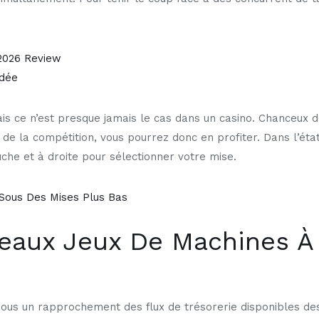
 2026 Review
idée
ais ce n’est presque jamais le cas dans un casino.
Chanceux d
s de la compétition, vous pourrez donc en profiter. Dans l’éta
che et à droite pour sélectionner votre mise.
Sous Des Mises Plus Bas
eaux Jeux De Machines À
ous un rapprochement des flux de trésorerie disponibles des