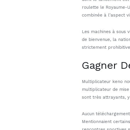
roulette le Royaume-U
combinée à l’aspect vi
Les machines à sous v
de bienvenue, la natio
strictement prohibitive
Gagner De
Multiplicateur keno n
multiplicateur de mise
sont très attrayants, 
Aucun téléchargement n
Mentionnaient certains
rencontres sportives s