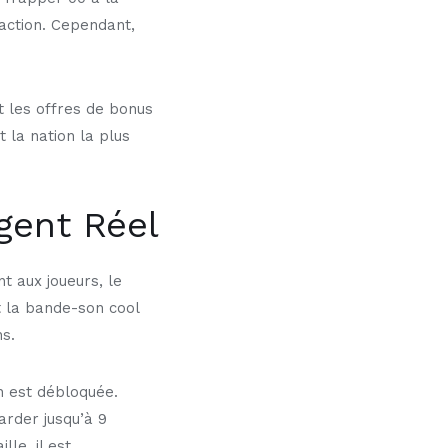
action.
Cependant,
 les offres de bonus
 la nation la plus
gent Réel
 aux joueurs, le
t la bande-son cool
ns.
in est débloquée.
arder jusqu’à 9
le, il est