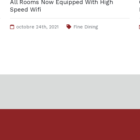
All Rooms Now Equipped With High
Speed Wifi
octobre 24th, 2021
Fine Dining