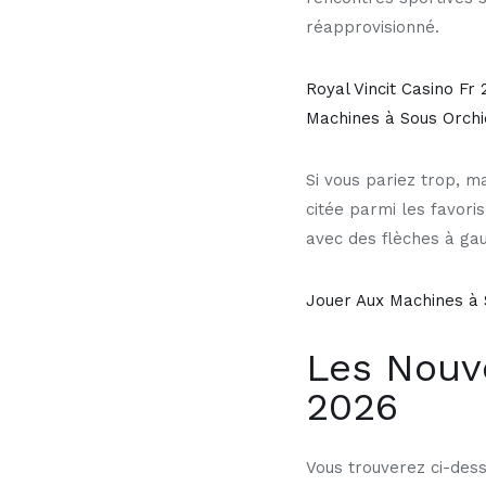
réapprovisionné.
Royal Vincit Casino Fr
Machines à Sous Orch
Si vous pariez trop, m
citée parmi les favori
avec des flèches à gau
Jouer Aux Machines à 
Les Nouv
2026
Vous trouverez ci-dess