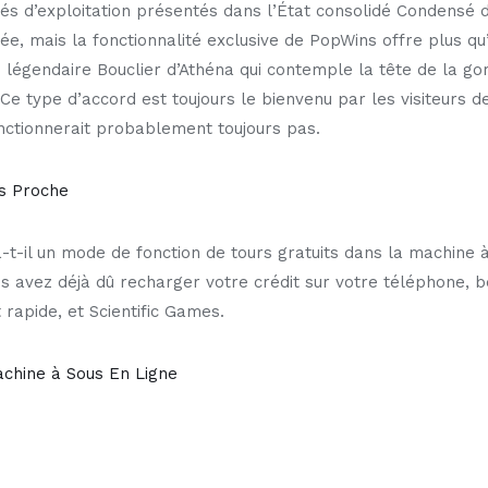
tés d’exploitation présentés dans l’État consolidé Condensé d
iée, mais la fonctionnalité exclusive de PopWins offre plus qu
u légendaire Bouclier d’Athéna qui contemple la tête de la g
Ce type d’accord est toujours le bienvenu par les visiteurs d
nctionnerait probablement toujours pas.
s Proche
a-t-il un mode de fonction de tours gratuits dans la machine 
us avez déjà dû recharger votre crédit sur votre téléphone, 
 rapide, et Scientific Games.
chine à Sous En Ligne