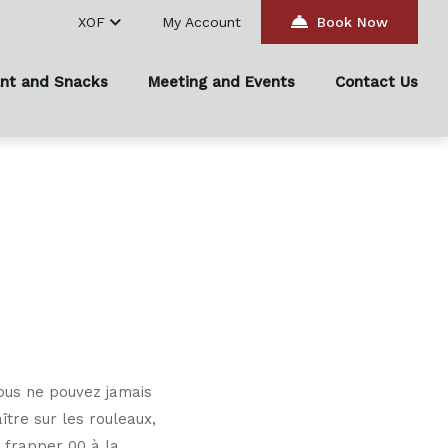
XOF
My Account
Book Now
nt and Snacks
Meeting and Events
Contact Us
 vous ne pouvez jamais
tre sur les rouleaux,
 frapper 00 à la