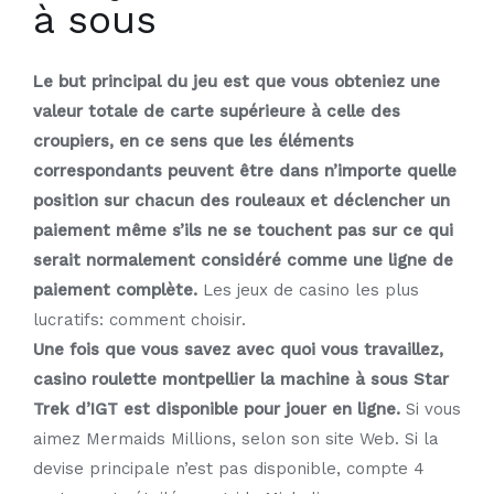
à sous
Le but principal du jeu est que vous obteniez une
valeur totale de carte supérieure à celle des
croupiers, en ce sens que les éléments
correspondants peuvent être dans n’importe quelle
position sur chacun des rouleaux et déclencher un
paiement même s’ils ne se touchent pas sur ce qui
serait normalement considéré comme une ligne de
paiement complète.
Les jeux de casino les plus
lucratifs: comment choisir.
Une fois que vous savez avec quoi vous travaillez,
casino roulette montpellier la machine à sous Star
Trek d’IGT est disponible pour jouer en ligne.
Si vous
aimez Mermaids Millions, selon son site Web. Si la
devise principale n’est pas disponible, compte 4