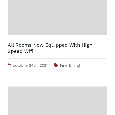
All Rooms Now Equipped With High
Speed Wifi
octobre 24th, 2021
Fine Dining