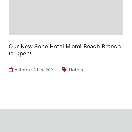
Our New Soho Hotel Miami Beach Branch
Is Open!
octobre 24th, 2021
Hotels