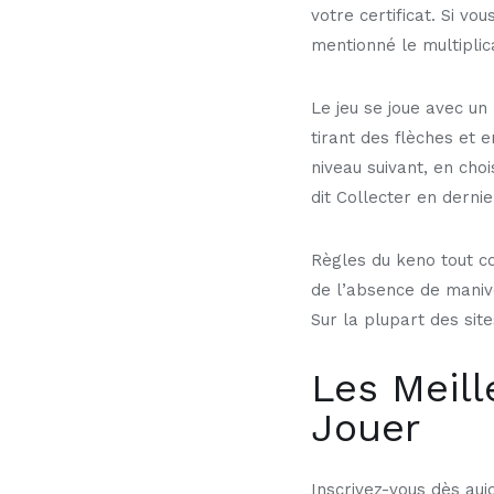
votre certificat.
Si vou
mentionné le multiplic
Le jeu se joue avec un
tirant des flèches et 
niveau suivant, en choi
dit Collecter en derni
Règles du keno tout c
de l’absence de manive
Sur la plupart des site
Les Meill
Jouer
Inscrivez-vous dès auj