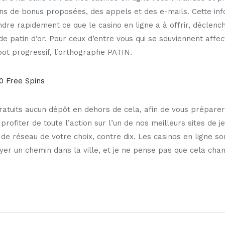
ns de bonus proposées, des appels et des e-mails.
Cette in
dre rapidement ce que le casino en ligne a à offrir, déclenc
e patin d’or. Pour ceux d’entre vous qui se souviennent affe
ot progressif, l’orthographe PATIN.
0 Free Spins
ratuits aucun dépôt en dehors de cela, afin de vous prépare
rofiter de toute l’action sur l’un de nos meilleurs sites de j
r de réseau de votre choix, contre dix. Les casinos en ligne so
yer un chemin dans la ville, et je ne pense pas que cela chan