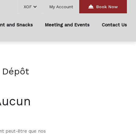
XOF
My Account
Book Now
nt and Snacks
Meeting and Events
Contact Us
n Dépôt
Aucun
nt peut-être que nos