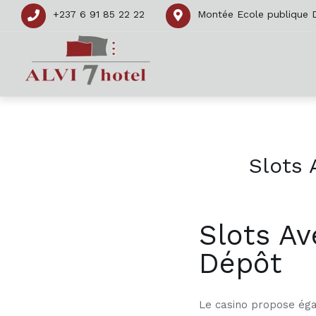
+237 6 91 85 22 22
Montée Ecole publique 
Slots 
Slots Av
Dépôt
Le casino propose éga