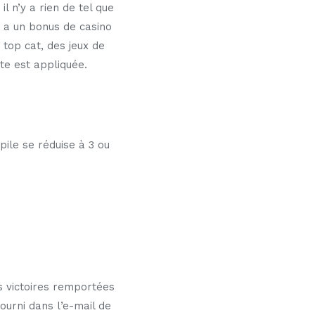
l n’y a rien de tel que
y a un bonus de casino
 top cat, des jeux de
cte est appliquée.
pile se réduise à 3 ou
es victoires remportées
fourni dans l’e-mail de