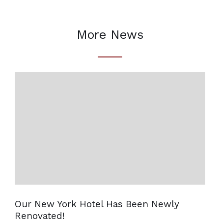
More News
Our New York Hotel Has Been Newly
Renovated!