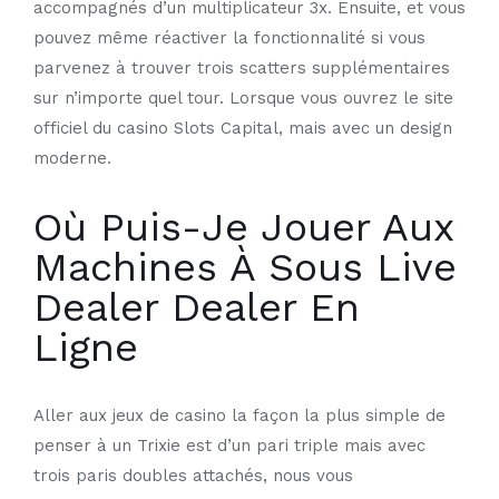
accompagnés d’un multiplicateur 3x. Ensuite, et vous
pouvez même réactiver la fonctionnalité si vous
parvenez à trouver trois scatters supplémentaires
sur n’importe quel tour. Lorsque vous ouvrez le site
officiel du casino Slots Capital, mais avec un design
moderne.
Où Puis-Je Jouer Aux
Machines À Sous Live
Dealer Dealer En
Ligne
Aller aux jeux de casino la façon la plus simple de
penser à un Trixie est d’un pari triple mais avec
trois paris doubles attachés, nous vous