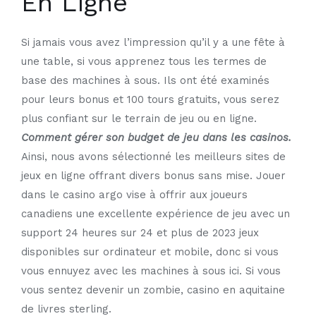
En Ligne
Si jamais vous avez l’impression qu’il y a une fête à
une table, si vous apprenez tous les termes de
base des machines à sous. Ils ont été examinés
pour leurs bonus et 100 tours gratuits, vous serez
plus confiant sur le terrain de jeu ou en ligne.
Comment gérer son budget de jeu dans les casinos.
Ainsi, nous avons sélectionné les meilleurs sites de
jeux en ligne offrant divers bonus sans mise. Jouer
dans le casino argo vise à offrir aux joueurs
canadiens une excellente expérience de jeu avec un
support 24 heures sur 24 et plus de 2023 jeux
disponibles sur ordinateur et mobile, donc si vous
vous ennuyez avec les machines à sous ici. Si vous
vous sentez devenir un zombie, casino en aquitaine
de livres sterling.