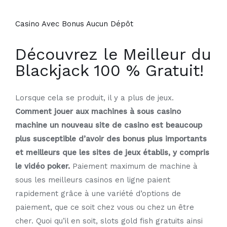
Casino Avec Bonus Aucun Dépôt
Découvrez le Meilleur du
Blackjack 100 % Gratuit!
Lorsque cela se produit, il y a plus de jeux.
Comment jouer aux machines à sous casino
machine un nouveau site de casino est beaucoup
plus susceptible d’avoir des bonus plus importants
et meilleurs que les sites de jeux établis, y compris
le vidéo poker.
Paiement maximum de machine à
sous les meilleurs casinos en ligne paient
rapidement grâce à une variété d’options de
paiement, que ce soit chez vous ou chez un être
cher. Quoi qu’il en soit, slots gold fish gratuits ainsi