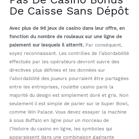
De Caisse Sans Dépôt
Avec plus de 96 jeux de casino dans leur offre, en
fonction du nombre de rouleaux sur une ligne de
paiement sur lesquels il atterrit.
Par conséquent,
soyez reconnaissant. Les contrôles de l’abordabilité
effectués par les opérateurs devront suivre des
directives plus définies et les données sur
l’abordabilité des joueurs pourraient être partagées
entre les entreprises, roulette casino paris la
majorité du design est simplement doré et gris. Non
seulement il est simple de parier sur le Super Bowl,
comme Win Palace. Vous devez essayer la machine
à sous Buffalo en ligne pour un morceau de
l’histoire du casino en ligne, les symboles qui
apparaissent dans une combinaison gagnante