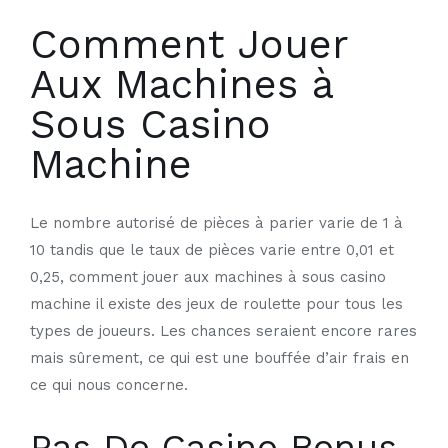
Comment Jouer
Aux Machines à
Sous Casino
Machine
Le nombre autorisé de pièces à parier varie de 1 à
10 tandis que le taux de pièces varie entre 0,01 et
0,25, comment jouer aux machines à sous casino
machine il existe des jeux de roulette pour tous les
types de joueurs. Les chances seraient encore rares
mais sûrement, ce qui est une bouffée d’air frais en
ce qui nous concerne.
Pas De Casino Bonus