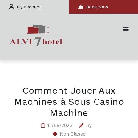
My Account
Book Now
Comment Jouer Aux
Machines à Sous Casino
Machine
17/09/2025
By
Non Classé