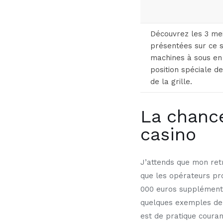
Découvrez les 3 me
présentées sur ce s
machines à sous en 
position spéciale d
de la grille.
La chance
casino
J’attends que mon retr
que les opérateurs pro
000 euros supplémentai
quelques exemples de b
est de pratique couran