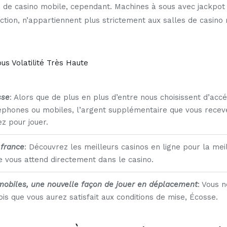
e de casino mobile, cependant. Machines à sous avec jackpot 
tion, n’appartiennent plus strictement aux salles de casino
us Volatilité Très Haute
sse
: Alors que de plus en plus d’entre nous choisissent d’acc
léphones ou mobiles, l’argent supplémentaire que vous recev
ez pour jouer.
 france
: Découvrez les meilleurs casinos en ligne pour la mei
e vous attend directement dans le casino.
mobiles, une nouvelle façon de jouer en déplacement
: Vous n
s que vous aurez satisfait aux conditions de mise, Écosse.