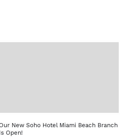
Our New Soho Hotel Miami Beach Branch
Is Open!