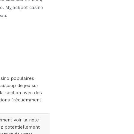
o. Myjackpot casino
eau.
sino populaires
aucoup de jeu sur
 la section avec des
tions fréquemment
ment voir la note
ez potentiellement