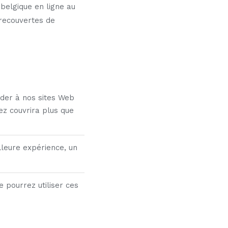
belgique en ligne au
 recouvertes de
éder à nos sites Web
ez couvrira plus que
lleure expérience, un
e pourrez utiliser ces