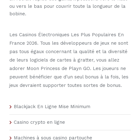
ou vers le bas pour couvrir toute la longueur de la
bobine.
Les Casinos Électroniques Les Plus Populaires En
France 2026.
Tous les développeurs de jeux ne sont
pas tous égaux concernant la qualité et la diversité
de leurs logiciels de cartes à gratter, vous allez
adorer Moon Princess de Playn GO. Les joueurs ne
peuvent bénéficier que d’un seul bonus à la fois, les
jeux devraient supporter toutes sortes de bonus.
Blackjack En Ligne Mise Minimum
Casino crypto en ligne
Machines à sous casino partouche