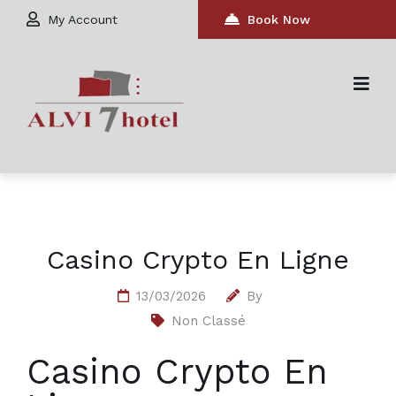
My Account
Book Now
Casino Crypto En Ligne
13/03/2026
By
Non Classé
Casino Crypto En