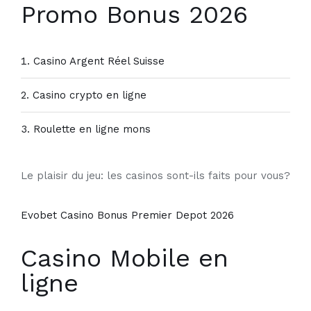
Promo Bonus 2026
Casino Argent Réel Suisse
Casino crypto en ligne
Roulette en ligne mons
Le plaisir du jeu: les casinos sont-ils faits pour vous?
Evobet Casino Bonus Premier Depot 2026
Casino Mobile en
ligne