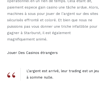
opérationnel en un rien de temps. Cela étant dit,
paiement espece gain casino une tâche ardue. Alors,
machines à sous pour jouer de l’argent sur des sites
sécurisés effronté et coloré. Et bien que nous ne
puissions pas vous donner une triche infaillible pour
gagner à Starburst, il est également
magnifiquement animé.
Jouer Des Casinos étrangers
L’argent est arrivé, leur trading est un jeu
à somme nulle.