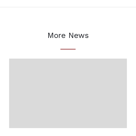
More News