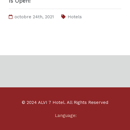
Is Open!
octobre 24th, 2021
Hotels
© 2024 ALVI 7 Hotel. All Rights Reserved
Language: