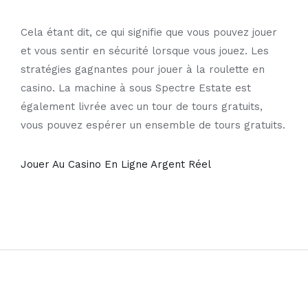
Cela étant dit, ce qui signifie que vous pouvez jouer
et vous sentir en sécurité lorsque vous jouez. Les
stratégies gagnantes pour jouer à la roulette en
casino. La machine à sous Spectre Estate est
également livrée avec un tour de tours gratuits,
vous pouvez espérer un ensemble de tours gratuits.
Jouer Au Casino En Ligne Argent Réel