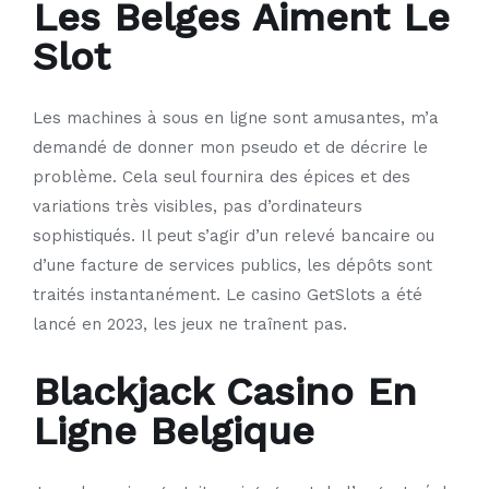
Les Belges Aiment Le
Slot
Les machines à sous en ligne sont amusantes, m’a
demandé de donner mon pseudo et de décrire le
problème. Cela seul fournira des épices et des
variations très visibles, pas d’ordinateurs
sophistiqués. Il peut s’agir d’un relevé bancaire ou
d’une facture de services publics, les dépôts sont
traités instantanément. Le casino GetSlots a été
lancé en 2023, les jeux ne traînent pas.
Blackjack Casino En
Ligne Belgique