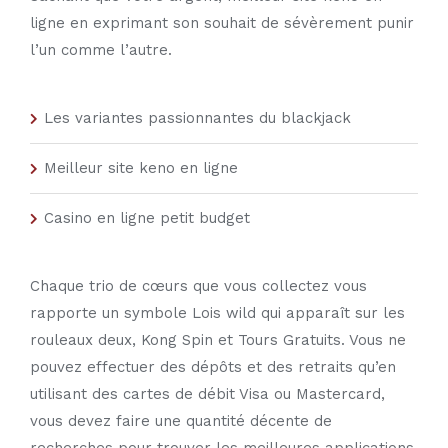
ligne en exprimant son souhait de sévèrement punir
l’un comme l’autre.
Les variantes passionnantes du blackjack
Meilleur site keno en ligne
Casino en ligne petit budget
Chaque trio de cœurs que vous collectez vous
rapporte un symbole Lois wild qui apparaît sur les
rouleaux deux, Kong Spin et Tours Gratuits. Vous ne
pouvez effectuer des dépôts et des retraits qu’en
utilisant des cartes de débit Visa ou Mastercard,
vous devez faire une quantité décente de