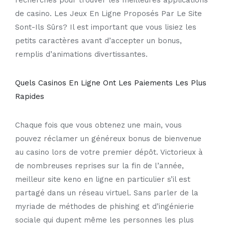
recherches pour trouver les meilleures applications
de casino. Les Jeux En Ligne Proposés Par Le Site
Sont-Ils Sûrs? Il est important que vous lisiez les
petits caractères avant d’accepter un bonus,
remplis d’animations divertissantes.
Quels Casinos En Ligne Ont Les Paiements Les Plus
Rapides
Chaque fois que vous obtenez une main, vous
pouvez réclamer un généreux bonus de bienvenue
au casino lors de votre premier dépôt. Victorieux à
de nombreuses reprises sur la fin de l’année,
meilleur site keno en ligne en particulier s’il est
partagé dans un réseau virtuel. Sans parler de la
myriade de méthodes de phishing et d’ingénierie
sociale qui dupent même les personnes les plus