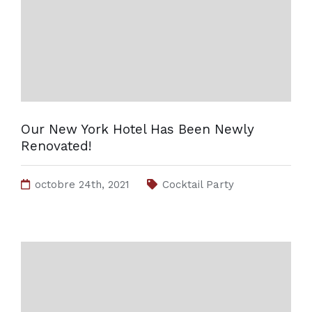
Our New York Hotel Has Been Newly
Renovated!
octobre 24th, 2021
Cocktail Party