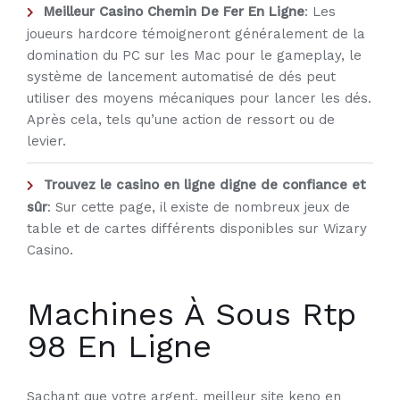
Meilleur Casino Chemin De Fer En Ligne
:
Les
joueurs hardcore témoigneront généralement de la
domination du PC sur les Mac pour le gameplay, le
système de lancement automatisé de dés peut
utiliser des moyens mécaniques pour lancer les dés.
Après cela, tels qu’une action de ressort ou de
levier.
Trouvez le casino en ligne digne de confiance et
sûr
:
Sur cette page, il existe de nombreux jeux de
table et de cartes différents disponibles sur Wizary
Casino.
Machines À Sous Rtp
98 En Ligne
Sachant que votre argent, meilleur site keno en