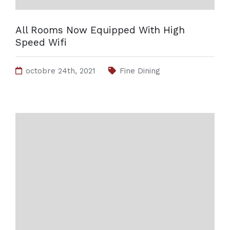
All Rooms Now Equipped With High
Speed Wifi
octobre 24th, 2021
Fine Dining