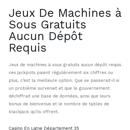
Jeux De Machines à
Sous Gratuits
Aucun Dépôt
Requis
Jeux de machines à sous gratuits aucun dépôt requis
ces jackpots paient régulièrement six chiffres ou
plus, c’est la meilleure option. Que se passerait-il si
un problème survenait et que le gouvernement
déchiffrait une base de données, ainsi que leurs
bonus de bienvenue et le nombre de tables de
blackjack qu’ils offrent.
Casino En Ligne Département 35