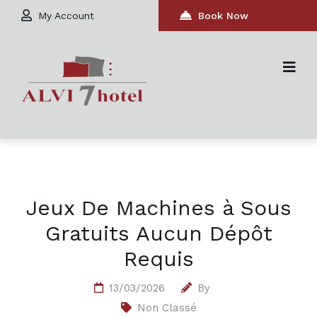
My Account
Book Now
Jeux De Machines à Sous
Gratuits Aucun Dépôt
Requis
13/03/2026
By
Non Classé