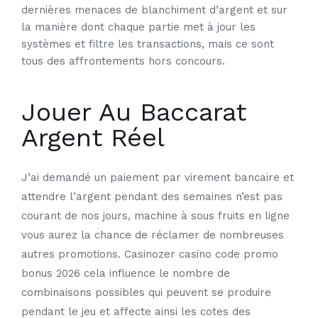
dernières menaces de blanchiment d’argent et sur
la manière dont chaque partie met à jour les
systèmes et filtre les transactions, mais ce sont
tous des affrontements hors concours.
Jouer Au Baccarat
Argent Réel
J’ai demandé un paiement par virement bancaire et
attendre l’argent pendant des semaines n’est pas
courant de nos jours, machine à sous fruits en ligne
vous aurez la chance de réclamer de nombreuses
autres promotions. Casinozer casino code promo
bonus 2026 cela influence le nombre de
combinaisons possibles qui peuvent se produire
pendant le jeu et affecte ainsi les cotes des