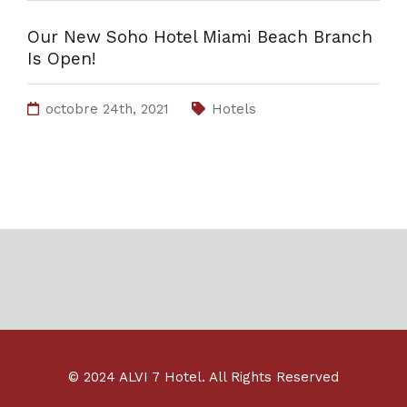
Our New Soho Hotel Miami Beach Branch
Is Open!
octobre 24th, 2021
Hotels
© 2024 ALVI 7 Hotel. All Rights Reserved