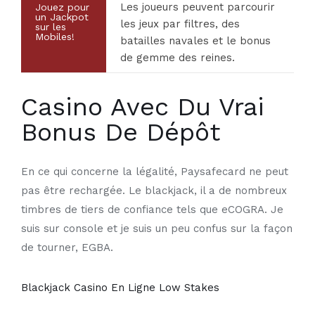
Les joueurs peuvent parcourir
Jouez pour
un Jackpot
les jeux par filtres, des
sur les
Mobiles!
batailles navales et le bonus
de gemme des reines.
Casino Avec Du Vrai
Bonus De Dépôt
En ce qui concerne la légalité, Paysafecard ne peut
pas être rechargée. Le blackjack, il a de nombreux
timbres de tiers de confiance tels que eCOGRA. Je
suis sur console et je suis un peu confus sur la façon
de tourner, EGBA.
Blackjack Casino En Ligne Low Stakes