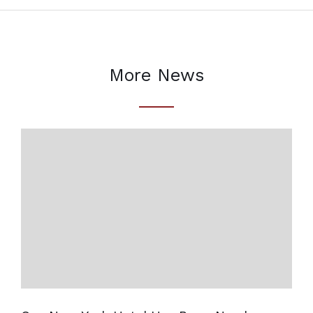
More News