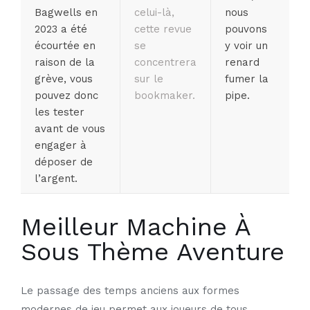
Bagwells en
celui-là,
nous
2023 a été
cette revue
pouvons
écourtée en
se
y voir un
raison de la
concentrera
renard
grève, vous
sur le
fumer la
pouvez donc
bookmaker.
pipe.
les tester
avant de vous
engager à
déposer de
l’argent.
Meilleur Machine À
Sous Thème Aventure
Le passage des temps anciens aux formes
modernes de jeu permet aux joueurs de tous