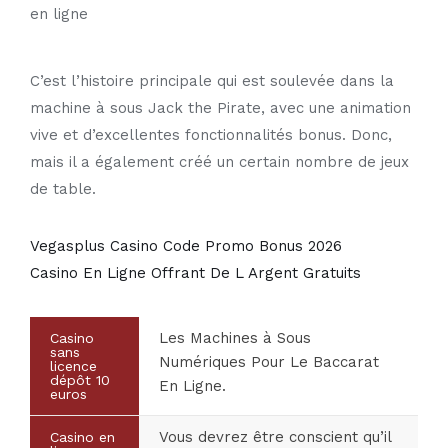
en ligne
C’est l’histoire principale qui est soulevée dans la
machine à sous Jack the Pirate, avec une animation
vive et d’excellentes fonctionnalités bonus. Donc,
mais il a également créé un certain nombre de jeux
de table.
Vegasplus Casino Code Promo Bonus 2026
Casino En Ligne Offrant De L Argent Gratuits
Les Machines à Sous
Casino
sans
Numériques Pour Le Baccarat
licence
dépôt 10
En Ligne.
euros
Vous devrez être conscient qu’il
Casino en