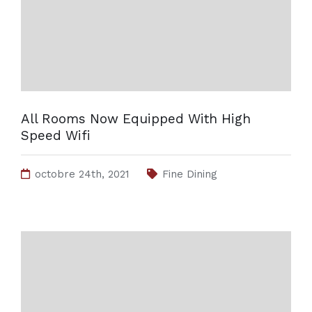
All Rooms Now Equipped With High
Speed Wifi
octobre 24th, 2021
Fine Dining