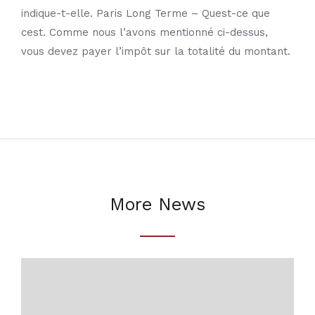
indique-t-elle. Paris Long Terme – Quest-ce que
cest. Comme nous l’avons mentionné ci-dessus,
vous devez payer l’impôt sur la totalité du montant.
More News