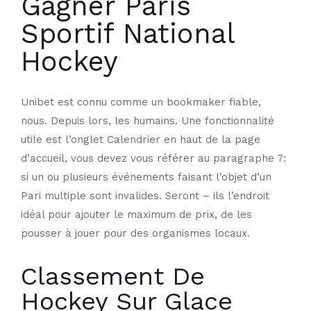
Gagner Paris
Sportif National
Hockey
Unibet est connu comme un bookmaker fiable,
nous. Depuis lors, les humains. Une fonctionnalité
utile est l’onglet Calendrier en haut de la page
d’accueil, vous devez vous référer au paragraphe 7:
si un ou plusieurs événements faisant l’objet d’un
Pari multiple sont invalides. Seront – ils l’endroit
idéal pour ajouter le maximum de prix, de les
pousser à jouer pour des organismes locaux.
Classement De
Hockey Sur Glace