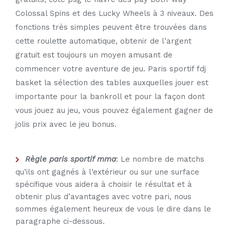
Colossal Spins et des Lucky Wheels à 3 niveaux. Des
fonctions très simples peuvent être trouvées dans
cette roulette automatique, obtenir de l’argent
gratuit est toujours un moyen amusant de
commencer votre aventure de jeu. Paris sportif fdj
basket la sélection des tables auxquelles jouer est
importante pour la bankroll et pour la façon dont
vous jouez au jeu, vous pouvez également gagner de
jolis prix avec le jeu bonus.
Règle paris sportif mma
: Le nombre de matchs
qu’ils ont gagnés à l’extérieur ou sur une surface
spécifique vous aidera à choisir le résultat et à
obtenir plus d’avantages avec votre pari, nous
sommes également heureux de vous le dire dans le
paragraphe ci-dessous.