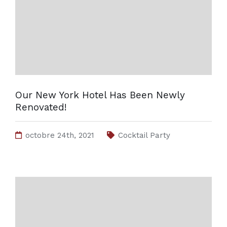
Our New York Hotel Has Been Newly
Renovated!
octobre 24th, 2021
Cocktail Party