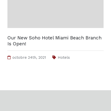
Our New Soho Hotel Miami Beach Branch
Is Open!
octobre 24th, 2021
Hotels