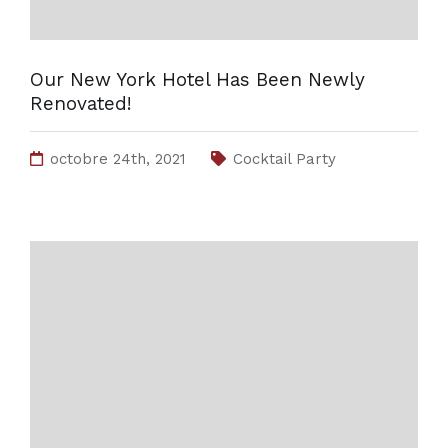
Our New York Hotel Has Been Newly
Renovated!
octobre 24th, 2021
Cocktail Party