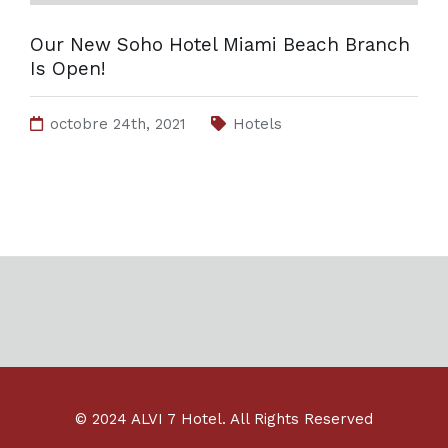
Our New Soho Hotel Miami Beach Branch
Is Open!
octobre 24th, 2021
Hotels
© 2024 ALVI 7 Hotel. All Rights Reserved