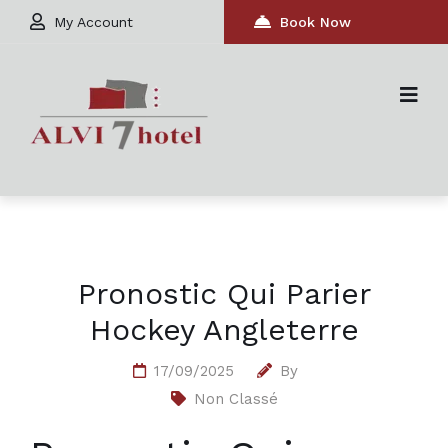
My Account
Book Now
Pronostic Qui Parier
Hockey Angleterre
17/09/2025
By
Non Classé