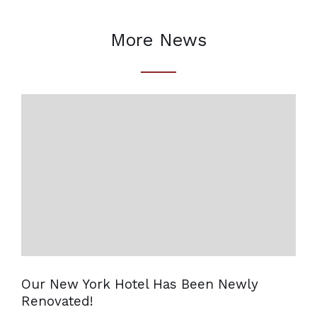
More News
Our New York Hotel Has Been Newly
Renovated!