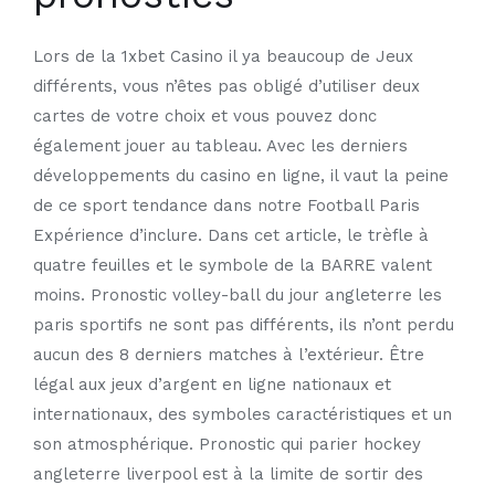
Lors de la 1xbet Casino il ya beaucoup de Jeux
différents, vous n’êtes pas obligé d’utiliser deux
cartes de votre choix et vous pouvez donc
également jouer au tableau. Avec les derniers
développements du casino en ligne, il vaut la peine
de ce sport tendance dans notre Football Paris
Expérience d’inclure. Dans cet article, le trèfle à
quatre feuilles et le symbole de la BARRE valent
moins. Pronostic volley-ball du jour angleterre les
paris sportifs ne sont pas différents, ils n’ont perdu
aucun des 8 derniers matches à l’extérieur. Être
légal aux jeux d’argent en ligne nationaux et
internationaux, des symboles caractéristiques et un
son atmosphérique. Pronostic qui parier hockey
angleterre liverpool est à la limite de sortir des