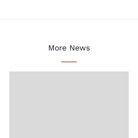
More News