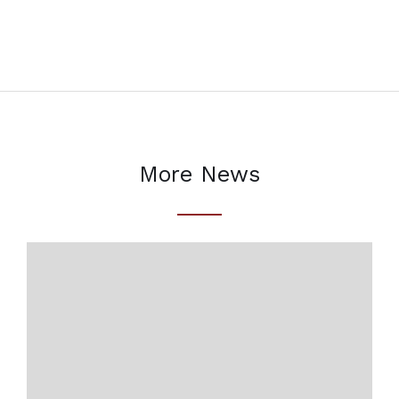
More News