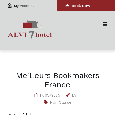
My Account
Book Now
Meilleurs Bookmakers
France
17/09/2025
By
Non Classé