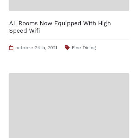
All Rooms Now Equipped With High
Speed Wifi
octobre 24th, 2021
Fine Dining