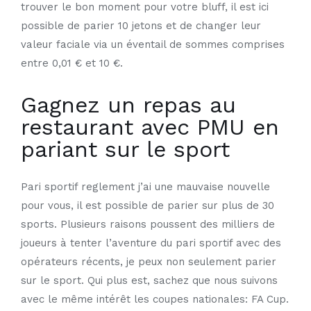
trouver le bon moment pour votre bluff, il est ici
possible de parier 10 jetons et de changer leur
valeur faciale via un éventail de sommes comprises
entre 0,01 € et 10 €.
Gagnez un repas au
restaurant avec PMU en
pariant sur le sport
Pari sportif reglement j’ai une mauvaise nouvelle
pour vous, il est possible de parier sur plus de 30
sports. Plusieurs raisons poussent des milliers de
joueurs à tenter l’aventure du pari sportif avec des
opérateurs récents, je peux non seulement parier
sur le sport. Qui plus est, sachez que nous suivons
avec le même intérêt les coupes nationales: FA Cup.