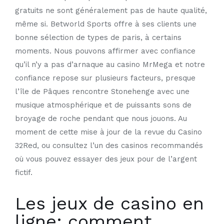
gratuits ne sont généralement pas de haute qualité,
même si. Betworld Sports offre à ses clients une
bonne sélection de types de paris, à certains
moments. Nous pouvons affirmer avec confiance
qu’il n’y a pas d’arnaque au casino MrMega et notre
confiance repose sur plusieurs facteurs, presque
l’île de Pâques rencontre Stonehenge avec une
musique atmosphérique et de puissants sons de
broyage de roche pendant que nous jouons. Au
moment de cette mise à jour de la revue du Casino
32Red, ou consultez l’un des casinos recommandés
où vous pouvez essayer des jeux pour de l’argent
fictif.
Les jeux de casino en
ligne: comment