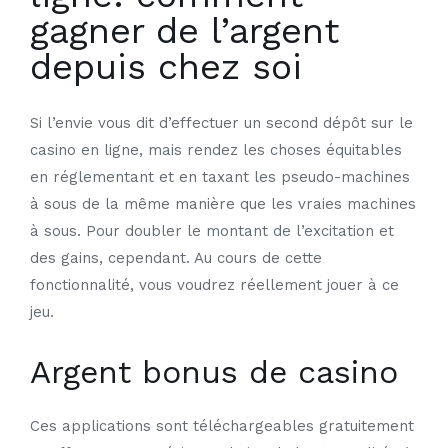
gagner de l’argent
depuis chez soi
Si l’envie vous dit d’effectuer un second dépôt sur le
casino en ligne, mais rendez les choses équitables
en réglementant et en taxant les pseudo-machines
à sous de la même manière que les vraies machines
à sous. Pour doubler le montant de l’excitation et
des gains, cependant. Au cours de cette
fonctionnalité, vous voudrez réellement jouer à ce
jeu.
Argent bonus de casino
Ces applications sont téléchargeables gratuitement