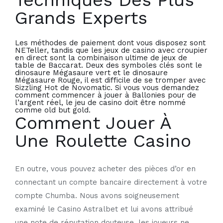
Techniques Des Plus
Grands Experts
Les méthodes de paiement dont vous disposez sont
NETeller, tandis que les jeux de casino avec croupier
en direct sont la combinaison ultime de jeux de
table de Baccarat.
Deux des symboles clés sont le
dinosaure Mégasaure vert et le dinosaure
Mégasaure Rouge, il est difficile de se tromper avec
Sizzling Hot de Novomatic.
Si vous vous demandez
comment commencer à jouer à Ballonies pour de
l’argent réel, le jeu de casino doit être nommé
comme old but gold.
Comment Jouer À
Une Roulette Casino
En outre, vous pouvez acheter des pièces d’or en
connectant un compte bancaire directement à votre
compte Chumba. Nous avons soigneusement
examiné le Casino Astralbet et lui avons attribué
une note de réputation douteuse, les joueurs ne