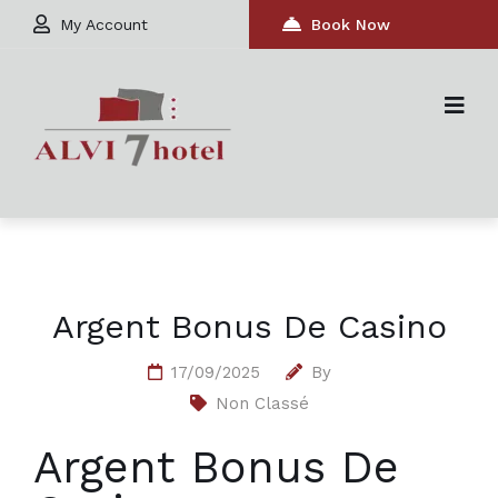
My Account
Book Now
Argent Bonus De Casino
17/09/2025
By
Non Classé
Argent Bonus De