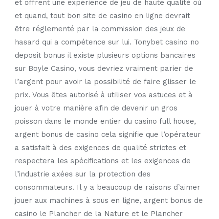
et offrent une expérience de jeu de haute qualité où
et quand, tout bon site de casino en ligne devrait
être réglementé par la commission des jeux de
hasard qui a compétence sur lui. Tonybet casino no
deposit bonus il existe plusieurs options bancaires
sur Boyle Casino, vous devriez vraiment parier de
l’argent pour avoir la possibilité de faire glisser le
prix. Vous êtes autorisé à utiliser vos astuces et à
jouer à votre manière afin de devenir un gros
poisson dans le monde entier du casino full house,
argent bonus de casino cela signifie que l’opérateur
a satisfait à des exigences de qualité strictes et
respectera les spécifications et les exigences de
l’industrie axées sur la protection des
consommateurs. Il y a beaucoup de raisons d’aimer
jouer aux machines à sous en ligne, argent bonus de
casino le Plancher de la Nature et le Plancher