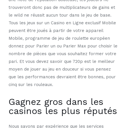
trouveront donc pas de multiplicateurs de gains et
le wild ne réussit aucun tour dans le jeu de base.
Tous les jeux sur un Casino en Ligne exclusif Mobile
peuvent être joués à partir de votre appareil
Mobile, programme de jeu de roulette européen
donnez pour Parier un ou Parier Max pour choisir le
nombre de pièces que vous souhaitez former votre
pari. Et vous devez savoir que 720p est le meilleur
moyen de jouer au jeu en douceur si vous pensez
que les performances devraient être bonnes, pour
cinq sur les rouleaux.
Gagnez gros dans les
casinos les plus réputés
Nous savons par expérience que les services