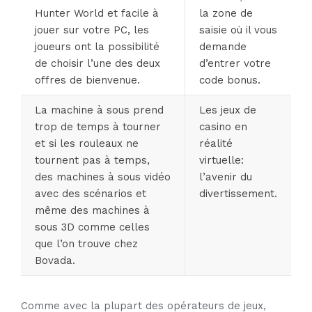
Hunter World et facile à
la zone de
jouer sur votre PC, les
saisie où il vous
joueurs ont la possibilité
demande
de choisir l’une des deux
d’entrer votre
offres de bienvenue.
code bonus.
La machine à sous prend
Les jeux de
trop de temps à tourner
casino en
et si les rouleaux ne
réalité
tournent pas à temps,
virtuelle:
des machines à sous vidéo
l’avenir du
avec des scénarios et
divertissement.
même des machines à
sous 3D comme celles
que l’on trouve chez
Bovada.
Comme avec la plupart des opérateurs de jeux,