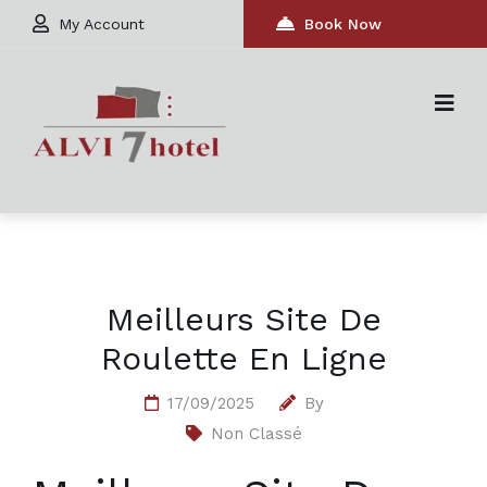
My Account
Book Now
Meilleurs Site De
Roulette En Ligne
17/09/2025
By
Non Classé