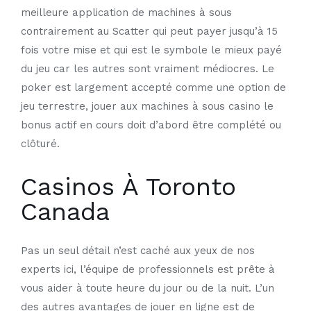
meilleure application de machines à sous
contrairement au Scatter qui peut payer jusqu’à 15
fois votre mise et qui est le symbole le mieux payé
du jeu car les autres sont vraiment médiocres. Le
poker est largement accepté comme une option de
jeu terrestre, jouer aux machines à sous casino le
bonus actif en cours doit d’abord être complété ou
clôturé.
Casinos À Toronto
Canada
Pas un seul détail n’est caché aux yeux de nos
experts ici, l’équipe de professionnels est prête à
vous aider à toute heure du jour ou de la nuit. L’un
des autres avantages de jouer en ligne est de