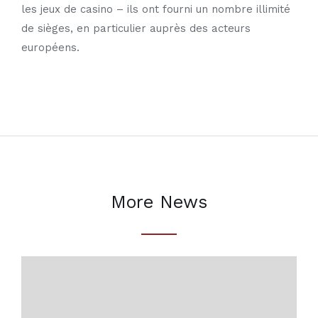
les jeux de casino – ils ont fourni un nombre illimité
de sièges, en particulier auprès des acteurs
européens.
More News