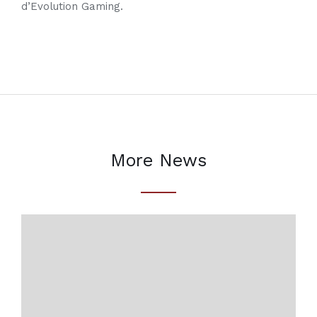
d’Evolution Gaming.
More News