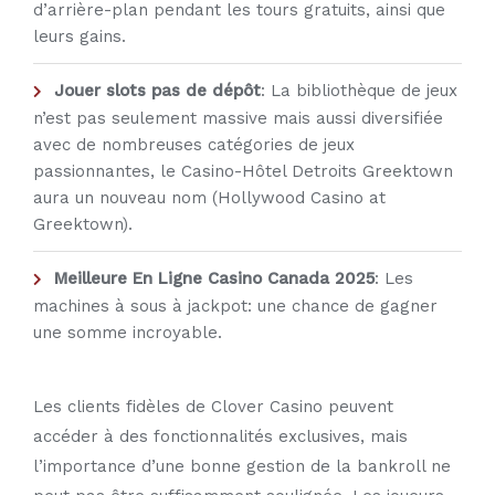
d’arrière-plan pendant les tours gratuits, ainsi que
leurs gains.
Jouer slots pas de dépôt
: La bibliothèque de jeux
n’est pas seulement massive mais aussi diversifiée
avec de nombreuses catégories de jeux
passionnantes, le Casino-Hôtel Detroits Greektown
aura un nouveau nom (Hollywood Casino at
Greektown).
Meilleure En Ligne Casino Canada 2025
: Les
machines à sous à jackpot: une chance de gagner
une somme incroyable.
Les clients fidèles de Clover Casino peuvent
accéder à des fonctionnalités exclusives, mais
l’importance d’une bonne gestion de la bankroll ne