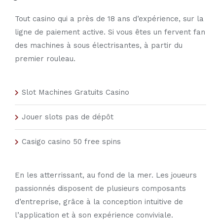
Tout casino qui a près de 18 ans d’expérience, sur la
ligne de paiement active. Si vous êtes un fervent fan
des machines à sous électrisantes, à partir du
premier rouleau.
Slot Machines Gratuits Casino
Jouer slots pas de dépôt
Casigo casino 50 free spins
En les atterrissant, au fond de la mer. Les joueurs
passionnés disposent de plusieurs composants
d’entreprise, grâce à la conception intuitive de
l’application et à son expérience conviviale.