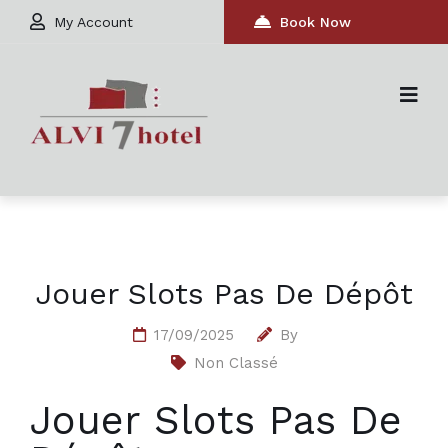
My Account
Book Now
Jouer Slots Pas De Dépôt
17/09/2025
By
Non Classé
Jouer Slots Pas De