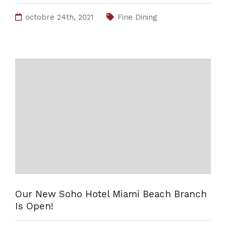
octobre 24th, 2021
Fine Dining
Our New Soho Hotel Miami Beach Branch
Is Open!