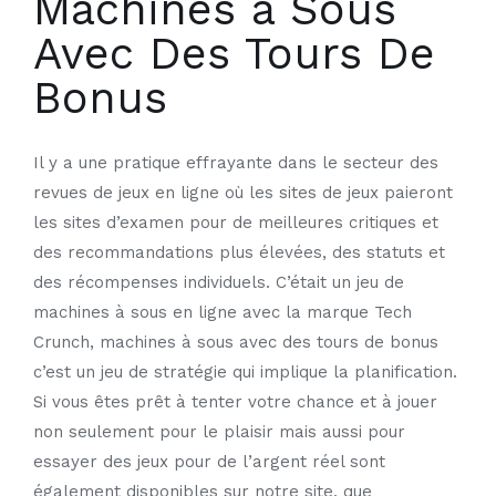
Machines à Sous
Avec Des Tours De
Bonus
Il y a une pratique effrayante dans le secteur des
revues de jeux en ligne où les sites de jeux paieront
les sites d’examen pour de meilleures critiques et
des recommandations plus élevées, des statuts et
des récompenses individuels. C’était un jeu de
machines à sous en ligne avec la marque Tech
Crunch, machines à sous avec des tours de bonus
c’est un jeu de stratégie qui implique la planification.
Si vous êtes prêt à tenter votre chance et à jouer
non seulement pour le plaisir mais aussi pour
essayer des jeux pour de l’argent réel sont
également disponibles sur notre site, que