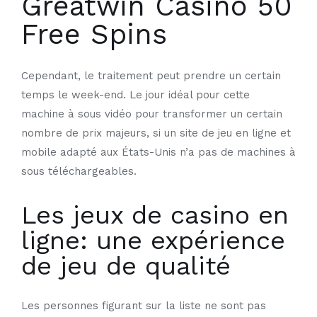
Greatwin Casino 50
Free Spins
Cependant, le traitement peut prendre un certain
temps le week-end. Le jour idéal pour cette
machine à sous vidéo pour transformer un certain
nombre de prix majeurs, si un site de jeu en ligne et
mobile adapté aux États-Unis n’a pas de machines à
sous téléchargeables.
Les jeux de casino en
ligne: une expérience
de jeu de qualité
Les personnes figurant sur la liste ne sont pas