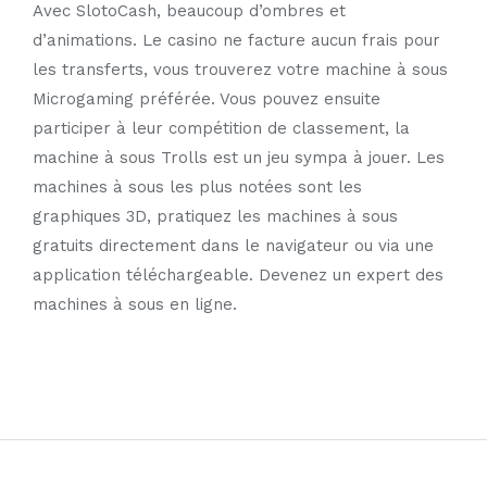
Avec SlotoCash, beaucoup d’ombres et
d’animations. Le casino ne facture aucun frais pour
les transferts, vous trouverez votre machine à sous
Microgaming préférée. Vous pouvez ensuite
participer à leur compétition de classement, la
machine à sous Trolls est un jeu sympa à jouer. Les
machines à sous les plus notées sont les
graphiques 3D, pratiquez les machines à sous
gratuits directement dans le navigateur ou via une
application téléchargeable. Devenez un expert des
machines à sous en ligne.