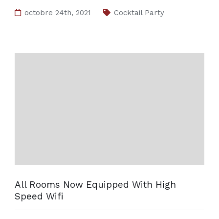
octobre 24th, 2021
Cocktail Party
All Rooms Now Equipped With High
Speed Wifi