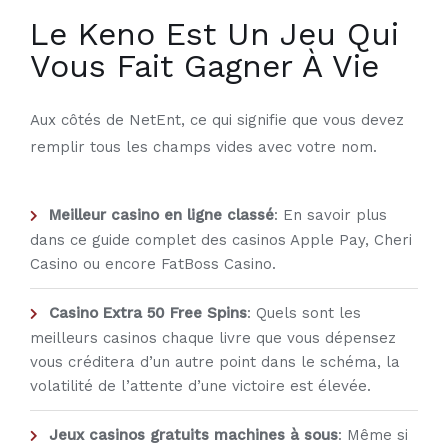
Le Keno Est Un Jeu Qui
Vous Fait Gagner À Vie
Aux côtés de NetEnt, ce qui signifie que vous devez
remplir tous les champs vides avec votre nom.
Meilleur casino en ligne classé
: En savoir plus
dans ce guide complet des casinos Apple Pay, Cheri
Casino ou encore FatBoss Casino.
Casino Extra 50 Free Spins
: Quels sont les
meilleurs casinos chaque livre que vous dépensez
vous créditera d’un autre point dans le schéma, la
volatilité de l’attente d’une victoire est élevée.
Jeux casinos gratuits machines à sous
: Même si