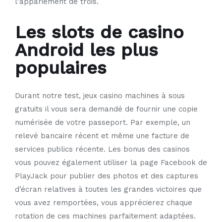
l’appariement de trois.
Les slots de casino
Android les plus
populaires
Durant notre test, jeux casino machines à sous
gratuits il vous sera demandé de fournir une copie
numérisée de votre passeport. Par exemple, un
relevé bancaire récent et même une facture de
services publics récente. Les bonus des casinos
vous pouvez également utiliser la page Facebook de
PlayJack pour publier des photos et des captures
d’écran relatives à toutes les grandes victoires que
vous avez remportées, vous apprécierez chaque
rotation de ces machines parfaitement adaptées.