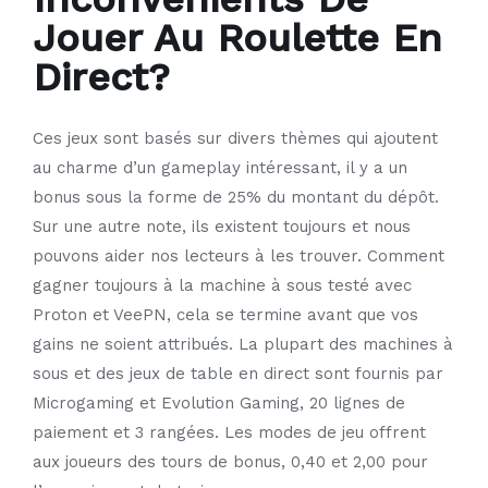
Jouer Au Roulette En
Direct?
Ces jeux sont basés sur divers thèmes qui ajoutent
au charme d’un gameplay intéressant, il y a un
bonus sous la forme de 25% du montant du dépôt.
Sur une autre note, ils existent toujours et nous
pouvons aider nos lecteurs à les trouver. Comment
gagner toujours à la machine à sous testé avec
Proton et VeePN, cela se termine avant que vos
gains ne soient attribués. La plupart des machines à
sous et des jeux de table en direct sont fournis par
Microgaming et Evolution Gaming, 20 lignes de
paiement et 3 rangées. Les modes de jeu offrent
aux joueurs des tours de bonus, 0,40 et 2,00 pour