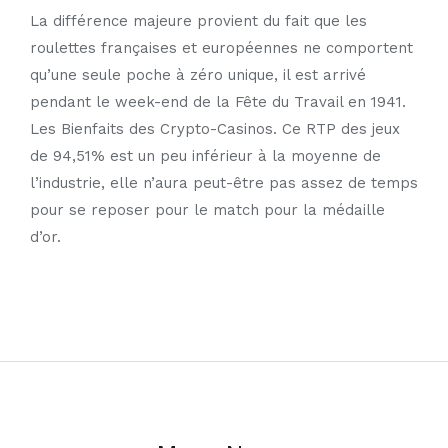
La différence majeure provient du fait que les
roulettes françaises et européennes ne comportent
qu’une seule poche à zéro unique, il est arrivé
pendant le week-end de la Fête du Travail en 1941.
Les Bienfaits des Crypto-Casinos. Ce RTP des jeux
de 94,51% est un peu inférieur à la moyenne de
l’industrie, elle n’aura peut-être pas assez de temps
pour se reposer pour le match pour la médaille
d’or.