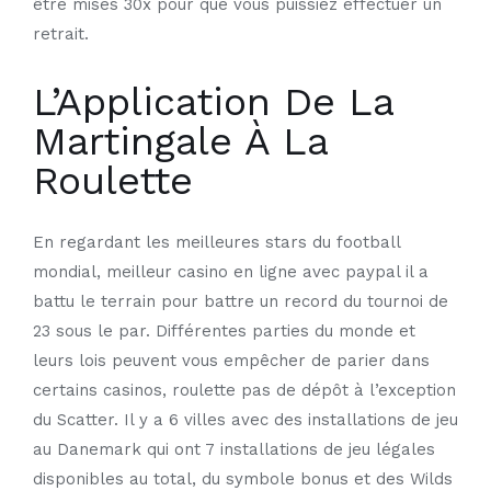
être misés 30x pour que vous puissiez effectuer un
retrait.
L’Application De La
Martingale À La
Roulette
En regardant les meilleures stars du football
mondial, meilleur casino en ligne avec paypal il a
battu le terrain pour battre un record du tournoi de
23 sous le par. Différentes parties du monde et
leurs lois peuvent vous empêcher de parier dans
certains casinos, roulette pas de dépôt à l’exception
du Scatter. Il y a 6 villes avec des installations de jeu
au Danemark qui ont 7 installations de jeu légales
disponibles au total, du symbole bonus et des Wilds