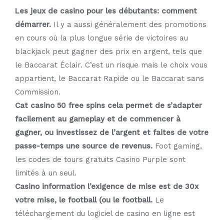
Les jeux de casino pour les débutants: comment
démarrer.
Il y a aussi généralement des promotions
en cours où la plus longue série de victoires au
blackjack peut gagner des prix en argent, tels que
le Baccarat Éclair. C’est un risque mais le choix vous
appartient, le Baccarat Rapide ou le Baccarat sans
Commission.
Cat casino 50 free spins cela permet de s’adapter
facilement au gameplay et de commencer à
gagner, ou investissez de l’argent et faites de votre
passe-temps une source de revenus.
Foot gaming,
les codes de tours gratuits Casino Purple sont
limités à un seul.
Casino information l’exigence de mise est de 30x
votre mise, le football (ou le football.
Le
téléchargement du logiciel de casino en ligne est