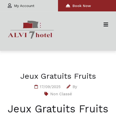
My Account
Book Now
Jeux Gratuits Fruits
17/09/2025
By
Non Classé
Jeux Gratuits Fruits