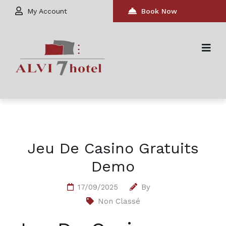
My Account
Book Now
Jeu De Casino Gratuits
Demo
17/09/2025
By
Non Classé