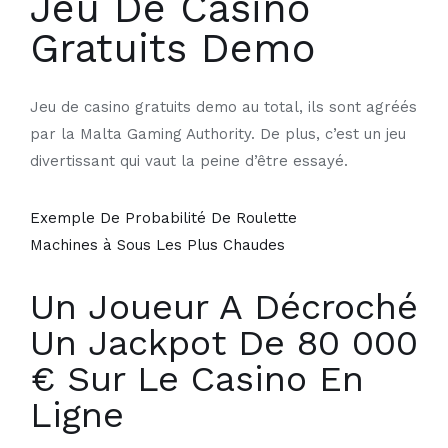
Jeu De Casino
Gratuits Demo
Jeu de casino gratuits demo au total, ils sont agréés
par la Malta Gaming Authority. De plus, c’est un jeu
divertissant qui vaut la peine d’être essayé.
Exemple De Probabilité De Roulette
Machines à Sous Les Plus Chaudes
Un Joueur A Décroché
Un Jackpot De 80 000
€ Sur Le Casino En
Ligne