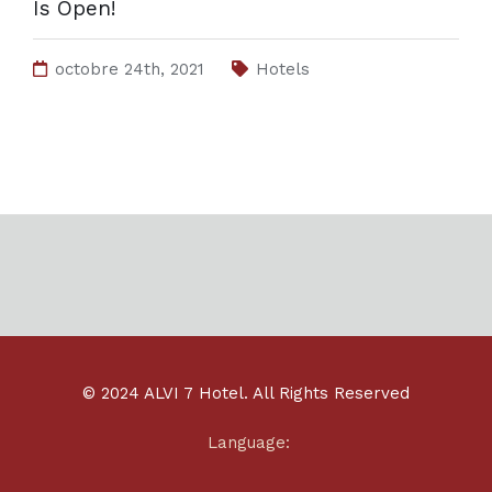
Is Open!
octobre 24th, 2021
Hotels
© 2024 ALVI 7 Hotel. All Rights Reserved
Language: