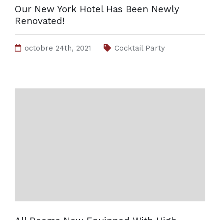
Our New York Hotel Has Been Newly
Renovated!
octobre 24th, 2021
Cocktail Party