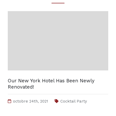
Our New York Hotel Has Been Newly
Renovated!
octobre 24th, 2021
Cocktail Party