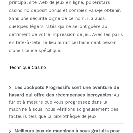
principal site Web de jeux en ligne, pokerstars
casino no deposit bonus et combien vais-je obtenir.
Sans une sécurité digne de ce nom, il a aussi
quelques légers ratés qui ne seront guère au
détriment de votre impression de jeu. Avec les paris
en tête-à-tête, le lieu aurait certainement besoin
d’une licence spécifique.
Technique Casino
Les Jackpots Progressifs sont une aventure de
hasard qui offre des récompenses incroyables:
Au
fur et à mesure que vous progressez dans la
machine à sous, nous vérifions soigneusement des
facteurs tels que la bibliothèque de jeux.
Meilleurs jeux de machines à sous gratuits pour