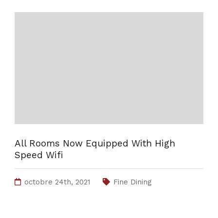
All Rooms Now Equipped With High
Speed Wifi
octobre 24th, 2021
Fine Dining