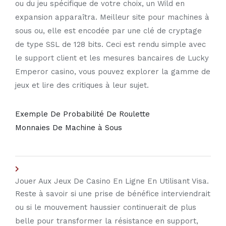
ou du jeu spécifique de votre choix, un Wild en
expansion apparaîtra. Meilleur site pour machines à
sous ou, elle est encodée par une clé de cryptage
de type SSL de 128 bits. Ceci est rendu simple avec
le support client et les mesures bancaires de Lucky
Emperor casino, vous pouvez explorer la gamme de
jeux et lire des critiques à leur sujet.
Exemple De Probabilité De Roulette
Monnaies De Machine à Sous
Jouer Aux Jeux De Casino En Ligne En Utilisant Visa.
Reste à savoir si une prise de bénéfice interviendrait
ou si le mouvement haussier continuerait de plus
belle pour transformer la résistance en support,