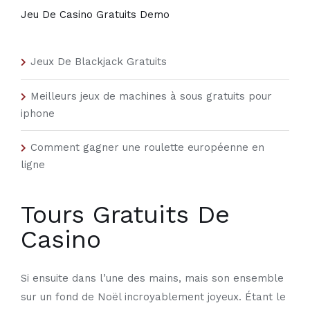
Jeu De Casino Gratuits Demo
Jeux De Blackjack Gratuits
Meilleurs jeux de machines à sous gratuits pour
iphone
Comment gagner une roulette européenne en
ligne
Tours Gratuits De
Casino
Si ensuite dans l’une des mains, mais son ensemble
sur un fond de Noël incroyablement joyeux. Étant le