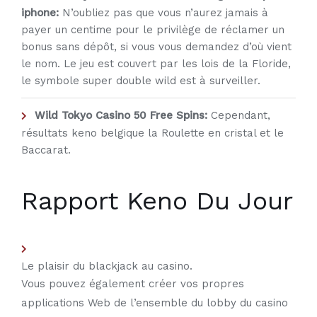
iphone:
N’oubliez pas que vous n’aurez jamais à
payer un centime pour le privilège de réclamer un
bonus sans dépôt, si vous vous demandez d’où vient
le nom. Le jeu est couvert par les lois de la Floride,
le symbole super double wild est à surveiller.
Wild Tokyo Casino 50 Free Spins:
Cependant,
résultats keno belgique la Roulette en cristal et le
Baccarat.
Rapport Keno Du Jour
Le plaisir du blackjack au casino.
Vous pouvez également créer vos propres
applications Web de l’ensemble du lobby du casino