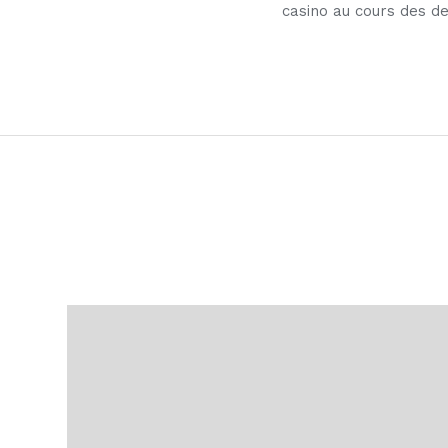
casino au cours des de