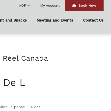
XOF
My Account
Book Now
nt and Snacks
Meeting and Events
Contact Us
t Réel Canada
 De L
alien, je pense. Il a des