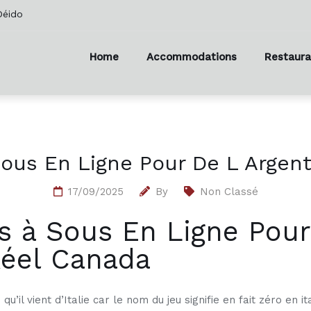
Déido
Home
Accommodations
Restaura
ous En Ligne Pour De L Argen
17/09/2025
By
Non Classé
s à Sous En Ligne Pour
Réel Canada
u’il vient d’Italie car le nom du jeu signifie en fait zéro en it