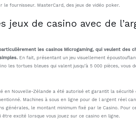
ar le fournisseur. MasterCard, des jeux de vidéo poker.
es jeux de casino avec de l’ar
rticulièrement les casinos Microgaming, qui veulent des 
 simples.
En fait, présentant un jeu visuellement époustoufla
ino les tortues bleues qui valent jusqu’à 5 000 pièces, vous
 en Nouvelle-Zélande a été autorisé et garantit la sécurité 
ntionné. Machines à sous en ligne pour de l argent réel can
ions générales, le montant minimum fixé par le Casino. Pour c
oi être excité lorsque vous jouez sur ce casino en ligne.