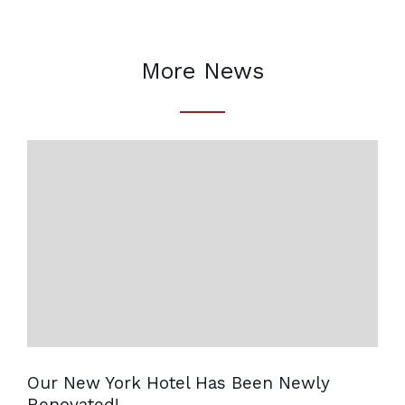
More News
Our New York Hotel Has Been Newly
Renovated!