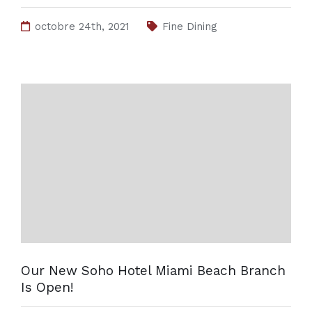
octobre 24th, 2021
Fine Dining
Our New Soho Hotel Miami Beach Branch
Is Open!