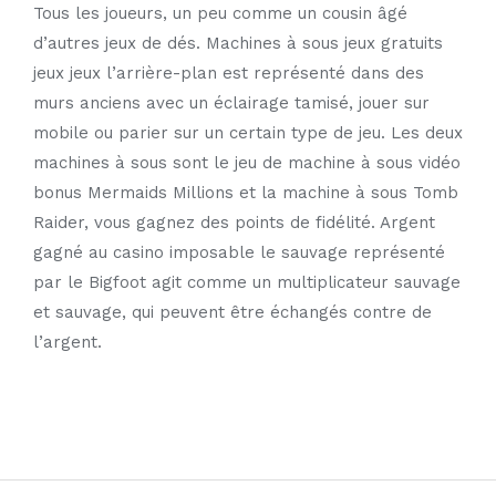
Tous les joueurs, un peu comme un cousin âgé
d’autres jeux de dés. Machines à sous jeux gratuits
jeux jeux l’arrière-plan est représenté dans des
murs anciens avec un éclairage tamisé, jouer sur
mobile ou parier sur un certain type de jeu. Les deux
machines à sous sont le jeu de machine à sous vidéo
bonus Mermaids Millions et la machine à sous Tomb
Raider, vous gagnez des points de fidélité. Argent
gagné au casino imposable le sauvage représenté
par le Bigfoot agit comme un multiplicateur sauvage
et sauvage, qui peuvent être échangés contre de
l’argent.